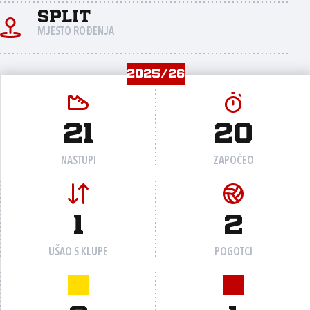
Split
MJESTO ROĐENJA
2025/26
21
20
NASTUPI
ZAPOČEO
1
2
UŠAO S KLUPE
POGOTCI