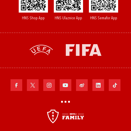
HNS Shop App
HNS Ulaznice App
HNS Semafor App