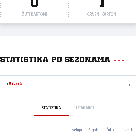
0
1
ŽUTI KARTONI
CRVENI KARTONI
Statistika po sezonama
2025/26
STATISTIKA
UTAKMICE
Nastupi
Pogotci
Žuti k.
Crveni k.