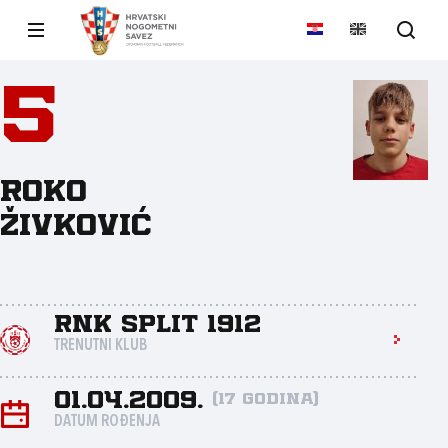
5
Roko
Živković
RNK Split 1912
TRENUTNI KLUB
01.04.2009.
(17 godina)
DATUM ROĐENJA