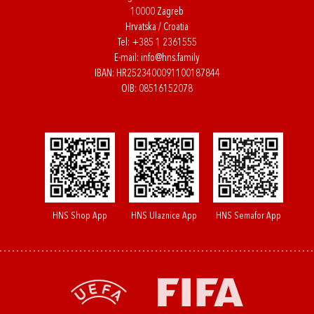
10000 Zagreb
Hrvatska / Croatia
Tel:
+385 1 2361555
E-mail:
info@hns.family
IBAN: HR2523400091100187844
OIB: 08516152078
HNS Shop App
HNS Ulaznice App
HNS Semafor App