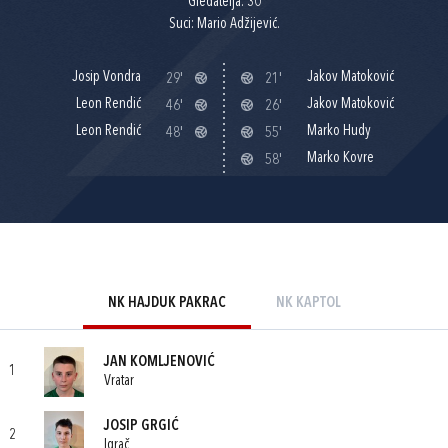
Gledatelja: 30
Suci: Mario Adžijević.
Josip Vondra
Jakov Matoković
29'
21'
Leon Rendić
Jakov Matoković
46'
26'
Leon Rendić
Marko Hudy
48'
55'
Marko Kovre
58'
NK HAJDUK PAKRAC
NK KAPTOL
JAN KOMLJENOVIĆ
1
Vratar
JOSIP GRGIĆ
2
Igrač