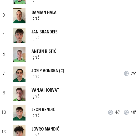
DAMIAN HALA
3
Igrač
JAN BRANDEIS
4
Igrač
ANTUN RISTIĆ
6
Igrač
JOSIP VONDRA
(C)
7
29'
Igrač
VANJA HORVAT
8
Igrač
LEON RENDIĆ
10
46'
48'
Igrač
LOVRO MANDIĆ
13
Igrač