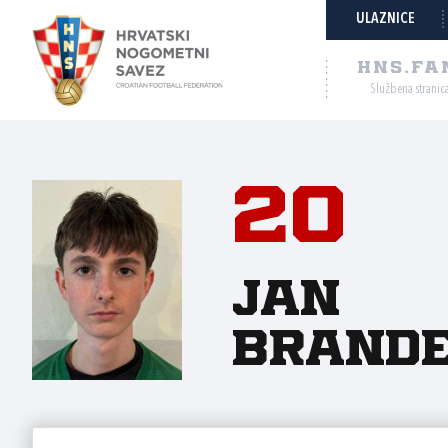
ULAZNICE
HNS.FA
Službena stranic
20
Jan
Brande