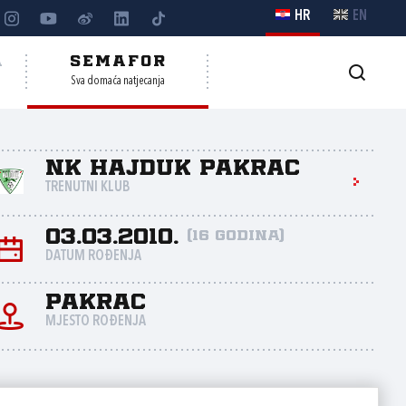
HR
EN
A
SEMAFOR
Sva domaća natjecanja
NK Hajduk Pakrac
TRENUTNI KLUB
03.03.2010.
(16 godina)
DATUM ROĐENJA
Pakrac
MJESTO ROĐENJA