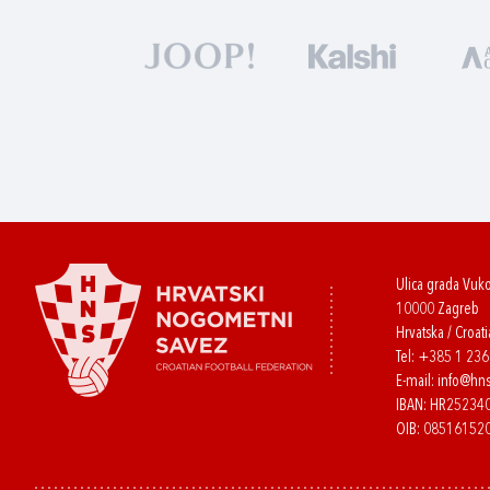
Ulica grada Vuk
10000 Zagreb
Hrvatska / Croati
Tel:
+385 1 23
E-mail:
info@hns
IBAN: HR2523
OIB: 08516152