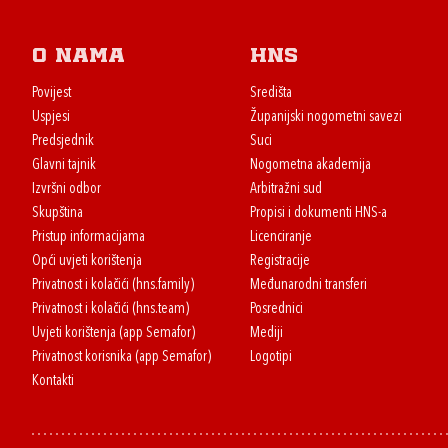
O nama
HNS
Povijest
Središta
Uspjesi
Županijski nogometni savezi
Predsjednik
Suci
Glavni tajnik
Nogometna akademija
Izvršni odbor
Arbitražni sud
Skupština
Propisi i dokumenti HNS-a
Pristup informacijama
Licenciranje
Opći uvjeti korištenja
Registracije
Privatnost i kolačići (hns.family)
Međunarodni transferi
Privatnost i kolačići (hns.team)
Posrednici
Uvjeti korištenja (app Semafor)
Mediji
Privatnost korisnika (app Semafor)
Logotipi
Kontakti