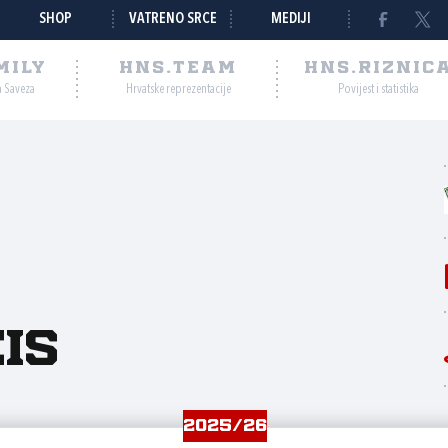
SHOP
VATRENO SRCE
MEDIJI
MILY
HNS.TEAM
HNS.RIZNIC
a Saveza
Hrvatske reprezentacije
Povijest i statistika
is
2025/26