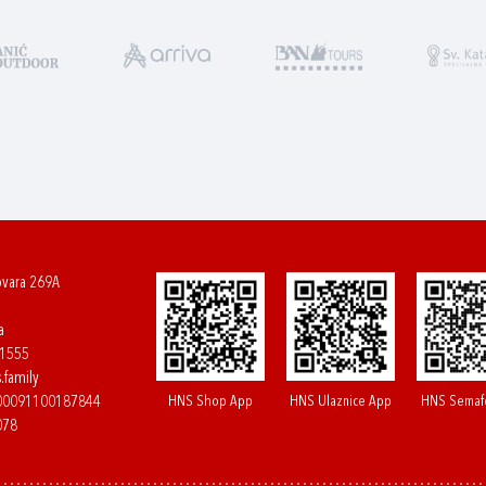
ovara 269A
a
61555
.family
HNS Shop App
HNS Ulaznice App
HNS Semaf
400091100187844
078