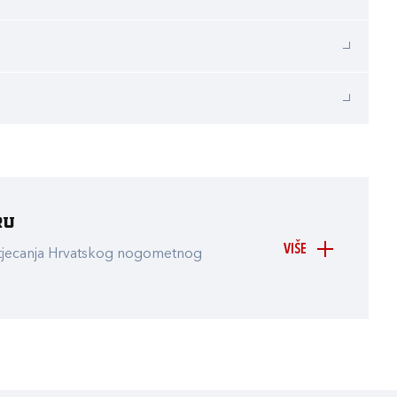
ru
VIŠE
atjecanja Hrvatskog nogometnog