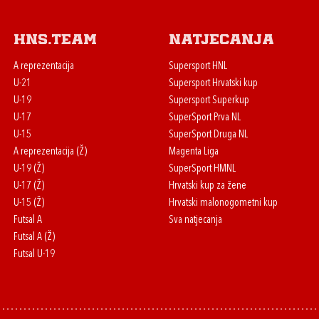
HNS.team
Natjecanja
A reprezentacija
Supersport HNL
U-21
Supersport Hrvatski kup
U-19
Supersport Superkup
U-17
SuperSport Prva NL
U-15
SuperSport Druga NL
A reprezentacija (Ž)
Magenta Liga
U-19 (Ž)
SuperSport HMNL
U-17 (Ž)
Hrvatski kup za žene
U-15 (Ž)
Hrvatski malonogometni kup
Futsal A
Sva natjecanja
Futsal A (Ž)
Futsal U-19