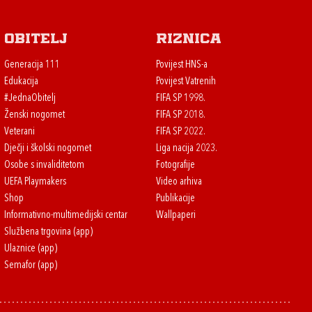
Obitelj
Riznica
Generacija 111
Povijest HNS-a
Edukacija
Povijest Vatrenih
#JednaObitelj
FIFA SP 1998.
Ženski nogomet
FIFA SP 2018.
Veterani
FIFA SP 2022.
Dječji i školski nogomet
Liga nacija 2023.
Osobe s invaliditetom
Fotografije
UEFA Playmakers
Video arhiva
Shop
Publikacije
Informativno-multimedijski centar
Wallpaperi
Službena trgovina (app)
Ulaznice (app)
Semafor (app)