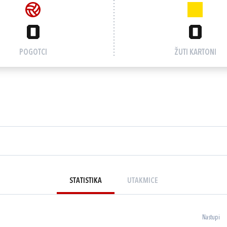
0
0
POGOTCI
ŽUTI KARTONI
STATISTIKA
UTAKMICE
Nastupi