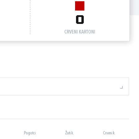
0
CRVENI KARTONI
Pogotci
Žuti k.
Crveni k.