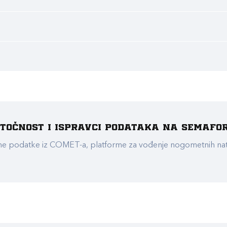
e točnost i ispravci podataka na Semafo
ualne podatke iz COMET-a, platforme za vođenje nogometnih n