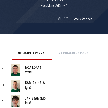
Gledatelja: 25
Suci: Mario Adžijević.
Lovro Jerković
14'
NK HAJDUK PAKRAC
NK DINAMO RAJSAVAC
NOA LOPAR
1
Vratar
DAMIAN HALA
3
Igrač
JAN BRANDEIS
4
Igrač