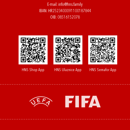
E-mail:
info@hns.family
IBAN: HR2523400091100187844
OIB: 08516152078
HNS Shop App
HNS Ulaznice App
HNS Semafor App