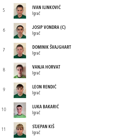
IVAN ILINKOVIĆ
5
Igrač
JOSIP VONDRA
(C)
6
Igrač
DOMINIK ŠVAJGHART
7
Igrač
VANJA HORVAT
8
Igrač
LEON RENDIĆ
9
Igrač
LUKA BAKARIĆ
10
Igrač
STJEPAN KIŠ
11
Igrač