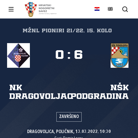
MŽNL PIONIRI 21/22, 15. kolo
0
:
6
NK
NŠK
Dragovoljac
Podgradina
ZAVRŠENO
DRAGOVOLJCA, POLIČNIK, 13.03.2022. 10:30