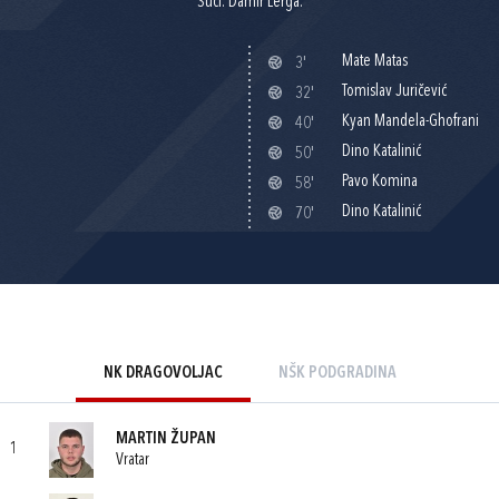
Suci: Damir Lerga.
Mate Matas
3'
Tomislav Juričević
32'
Kyan Mandela-Ghofrani
40'
Dino Katalinić
50'
Pavo Komina
58'
Dino Katalinić
70'
NK DRAGOVOLJAC
NŠK PODGRADINA
MARTIN ŽUPAN
1
Vratar