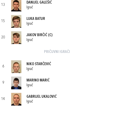
DANIJEL GALEŠIĆ
13
Igrač
LUKA BATUR
15
Igrač
JAKOV BIRČIĆ
(C)
20
Igrač
PRIČUVNI IGRAČI
NIKO STARČEVIĆ
6
Igrač
MARINO MARIĆ
9
Igrač
GABRIJEL UKALOVIĆ
14
Igrač