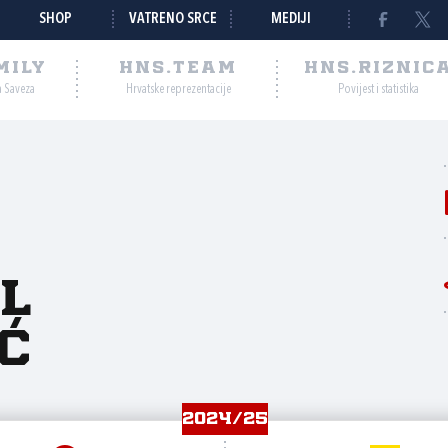
SHOP
VATRENO SRCE
MEDIJI
MILY
HNS.TEAM
HNS.RIZNIC
a Saveza
Hrvatske reprezentacije
Povijest i statistika
l
ć
2024/25