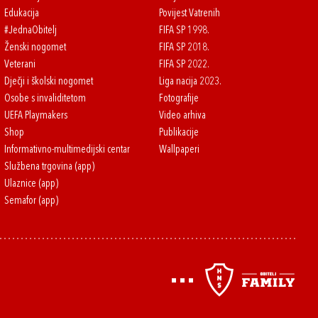
Edukacija
Povijest Vatrenih
#JednaObitelj
FIFA SP 1998.
Ženski nogomet
FIFA SP 2018.
Veterani
FIFA SP 2022.
Dječji i školski nogomet
Liga nacija 2023.
Osobe s invaliditetom
Fotografije
UEFA Playmakers
Video arhiva
Shop
Publikacije
Informativno-multimedijski centar
Wallpaperi
Službena trgovina (app)
Ulaznice (app)
Semafor (app)