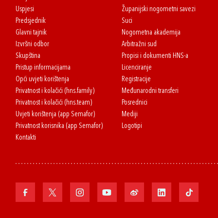
Uspjesi
Županijski nogometni savezi
Predsjednik
Suci
Glavni tajnik
Nogometna akademija
Izvršni odbor
Arbitražni sud
Skupština
Propisi i dokumenti HNS-a
Pristup informacijama
Licenciranje
Opći uvjeti korištenja
Registracije
Privatnost i kolačići (hns.family)
Međunarodni transferi
Privatnost i kolačići (hns.team)
Posrednici
Uvjeti korištenja (app Semafor)
Mediji
Privatnost korisnika (app Semafor)
Logotipi
Kontakti