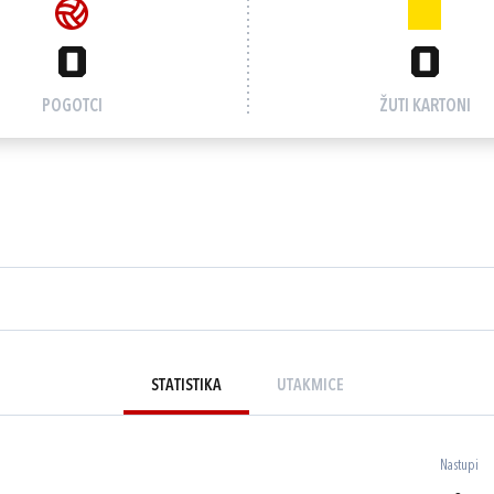
0
0
POGOTCI
ŽUTI KARTONI
STATISTIKA
UTAKMICE
Nastupi