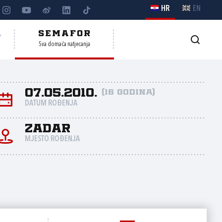
HR
EN
A
SEMAFOR
Sva domaća natjecanja
07.05.2010.
(16 godina)
DATUM ROĐENJA
Zadar
MJESTO ROĐENJA