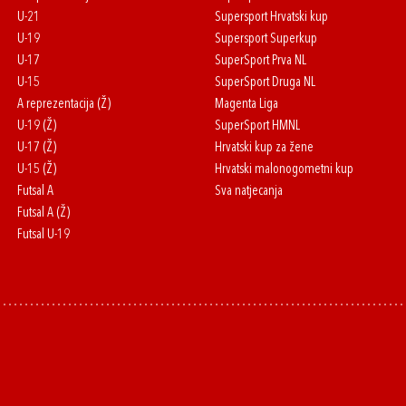
U-21
Supersport Hrvatski kup
U-19
Supersport Superkup
U-17
SuperSport Prva NL
U-15
SuperSport Druga NL
A reprezentacija (Ž)
Magenta Liga
U-19 (Ž)
SuperSport HMNL
U-17 (Ž)
Hrvatski kup za žene
U-15 (Ž)
Hrvatski malonogometni kup
Futsal A
Sva natjecanja
Futsal A (Ž)
Futsal U-19