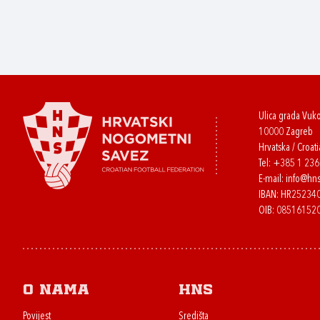
Ulica grada Vuk
10000 Zagreb
Hrvatska / Croati
Tel:
+385 1 23
E-mail:
info@hns
IBAN: HR2523
OIB: 08516152
O nama
HNS
Povijest
Središta