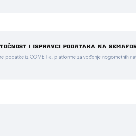
e točnost i ispravci podataka na Semafo
ualne podatke iz COMET-a, platforme za vođenje nogometnih n