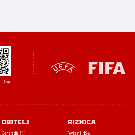
or App
Obitelj
Riznica
Generacija 111
Povijest HNS-a