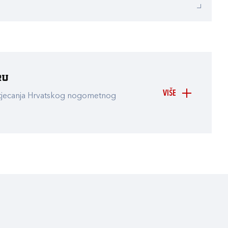
ru
VIŠE
atjecanja Hrvatskog nogometnog