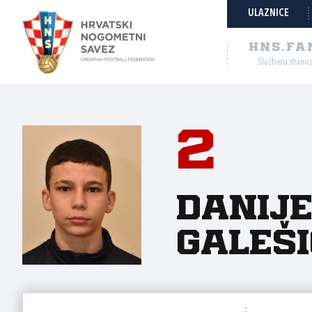
ULAZNICE
HNS.FA
Službena stranic
2
Danije
Galeši