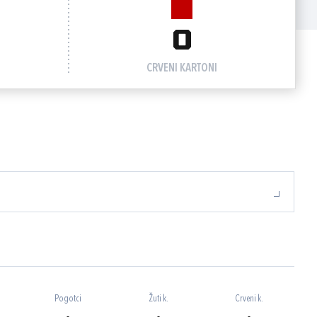
0
CRVENI KARTONI
Pogotci
Žuti k.
Crveni k.