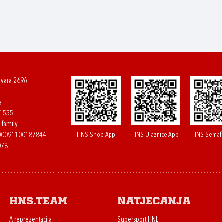
ovara 269A
a
61555
.family
HNS Shop App
HNS Ulaznice App
HNS Semaf
400091100187844
078
HNS.team
Natjecanja
A reprezentacija
Supersport HNL