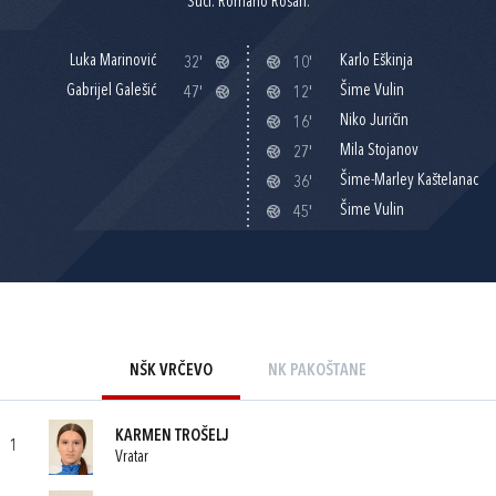
Suci: Romano Rosan.
Luka Marinović
Karlo Eškinja
32'
10'
Gabrijel Galešić
Šime Vulin
47'
12'
Niko Juričin
16'
Mila Stojanov
27'
Šime-Marley Kaštelanac
36'
Šime Vulin
45'
NŠK VRČEVO
NK PAKOŠTANE
KARMEN TROŠELJ
1
Vratar