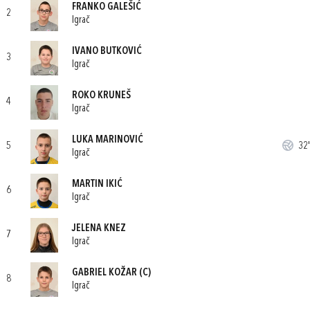
FRANKO GALEŠIĆ
2
Igrač
IVANO BUTKOVIĆ
3
Igrač
ROKO KRUNEŠ
4
Igrač
LUKA MARINOVIĆ
5
32'
Igrač
MARTIN IKIĆ
6
Igrač
JELENA KNEZ
7
Igrač
GABRIEL KOŽAR
(C)
8
Igrač