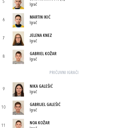
5
Igrač
MARTIN IKIĆ
6
Igrač
JELENA KNEZ
7
Igrač
GABRIEL KOŽAR
8
Igrač
PRIČUVNI IGRAČI
NIKA GALEŠIĆ
9
Igrač
GABRIJEL GALEŠIĆ
10
Igrač
NOA KOŽAR
11