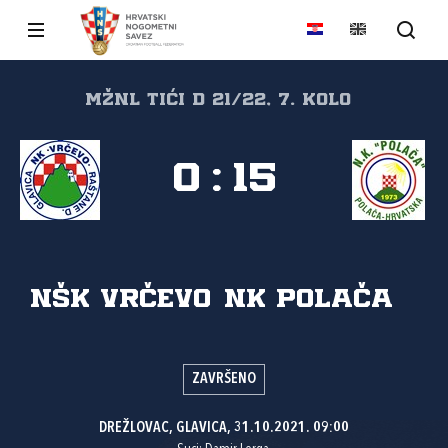
MŽNL TIĆI D 21/22, 7. kolo
0
:
15
NŠK Vrčevo
NK Polača
ZAVRŠENO
DREŽLOVAC, GLAVICA, 31.10.2021. 09:00