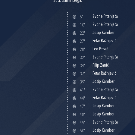
Suci: Damir Lerga.
Zvone Prtenjača
5'
Zvone Prtenjača
10'
Josip Kamber
22'
Petar Ražnjević
27'
Leo Peraić
28'
Zvone Prtenjača
32'
Filip Zanić
34'
Petar Ražnjević
37'
Josip Kamber
39'
Zvone Prtenjača
41'
Petar Ražnjević
44'
Josip Kamber
47'
Josip Kamber
48'
Zvone Prtenjača
49'
Josip Kamber
50'