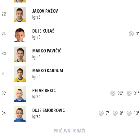
JAKOV RAŽOV
22
Igrač
DUJE KULAŠ
24
3'
Igrač
MARKO PAVIČIĆ
30
Igrač
MARKO KARDUM
31
Igrač
PETAR BRKIĆ
32
20'
31'
Igrač
DUJE SMOKROVIĆ
34
7'
8'
13'
Igrač
PRIČUVNI IGRAČI