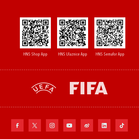
HNS Shop App
HNS Ulaznice App
HNS Semafor App