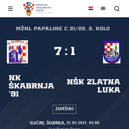
MŽNL PAPALINE C 21/22, 2. kolo
7
:
1
NK
NŠK Zlatna
Škabrnja
luka
'91
ZAVRŠENO
VLAČINE, ŠKABRNJA, 25.09.2021. 09:00