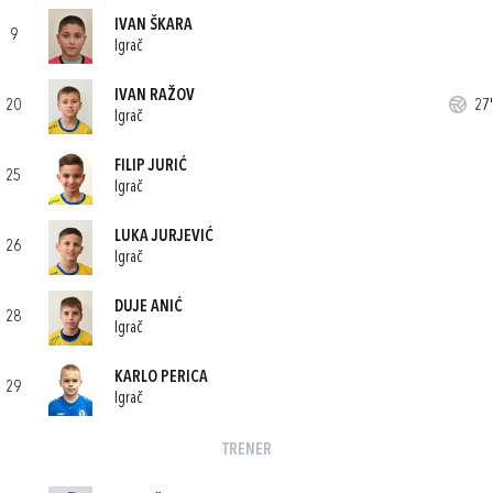
IVAN ŠKARA
9
Igrač
IVAN RAŽOV
20
27'
Igrač
FILIP JURIĆ
25
Igrač
LUKA JURJEVIĆ
26
Igrač
DUJE ANIĆ
28
Igrač
KARLO PERICA
29
Igrač
TRENER