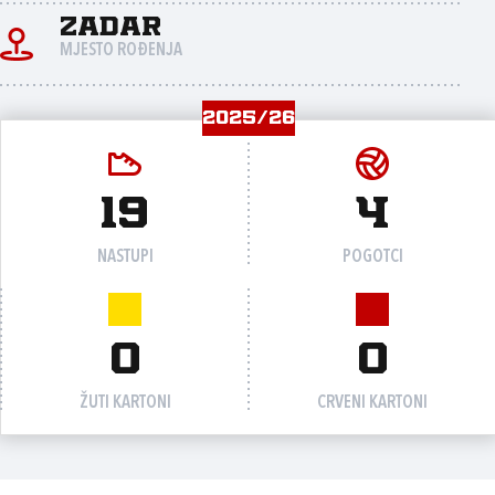
Zadar
MJESTO ROĐENJA
2025/26
19
4
NASTUPI
POGOTCI
0
0
ŽUTI KARTONI
CRVENI KARTONI