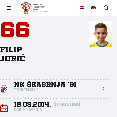
66
Filip
Jurić
NK Škabrnja '91
TRENUTNI KLUB
18.09.2014.
(11 godina)
DATUM ROĐENJA