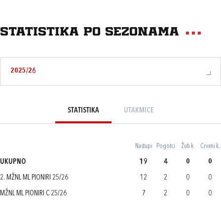
Statistika po sezonama
2025/26
STATISTIKA
UTAKMICE
Nastupi
Pogotci
Žuti k.
Crveni k.
UKUPNO
19
4
0
0
2. MŽNL ML PIONIRI 25/26
12
2
0
0
MŽNL ML PIONIRI C 25/26
7
2
0
0