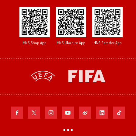
HNS Shop App
HNS Ulaznice App
HNS Semafor App