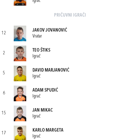
Igrač
PRIČUVNI IGRAČI
JAKOV JOVANOVIĆ
12
Vratar
TEO ŠTIKS
2
Igrač
DAVID MARJANOVIĆ
5
Igrač
ADAM SPUDIĆ
6
Igrač
JAN MIKAC
15
Igrač
KARLO MARGETA
17
Igrač