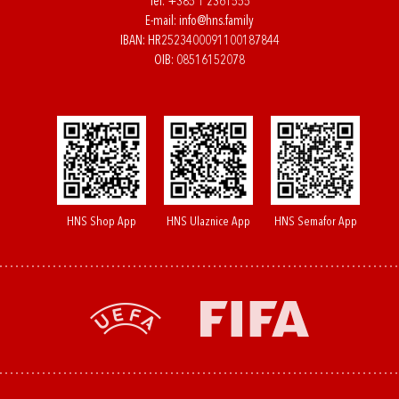
Tel:
+385 1 2361555
E-mail:
info@hns.family
IBAN: HR2523400091100187844
OIB: 08516152078
HNS Shop App
HNS Ulaznice App
HNS Semafor App