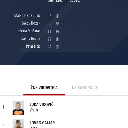
Suci: Krešimir Godeč.
Matko Hegedušić
5'
Jakov Bezak
9'
Jelena Mađarac
11'
Jakov Bezak
22'
Petar Iličić
24'
ŽNK VIROVITICA
NK SUHOPOLJE
LUKA VIDOVIĆ
1
Vratar
LOVRO GALJAR
4