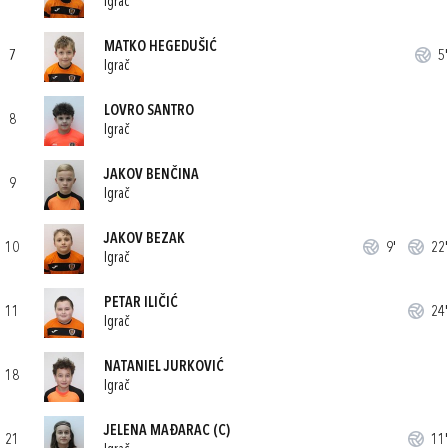
Igrač
MATKO HEGEDUŠIĆ
7
5'
Igrač
LOVRO SANTRO
8
Igrač
JAKOV BENČINA
9
Igrač
JAKOV BEZAK
10
9'
22'
Igrač
PETAR ILIČIĆ
11
24'
Igrač
NATANIEL JURKOVIĆ
18
Igrač
JELENA MAĐARAC
(C)
21
11'