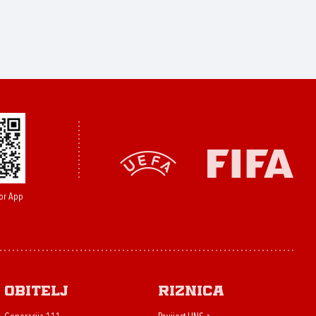
or App
Obitelj
Riznica