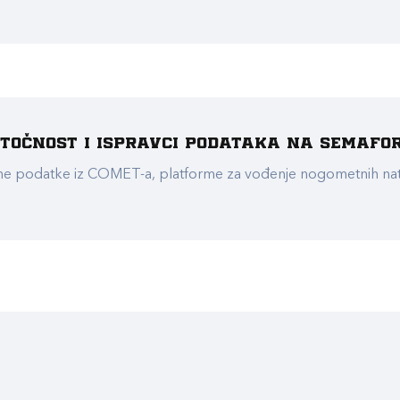
e točnost i ispravci podataka na Semafo
ualne podatke iz COMET-a, platforme za vođenje nogometnih n