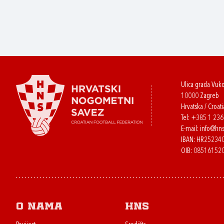
Ulica grada Vuk
10000 Zagreb
Hrvatska / Croati
Tel:
+385 1 23
E-mail:
info@hns
IBAN: HR2523
OIB: 08516152
O nama
HNS