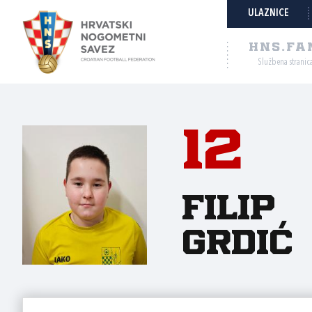
ULAZNICE
HNS.FA
Službena stranic
12
Filip
Grdić