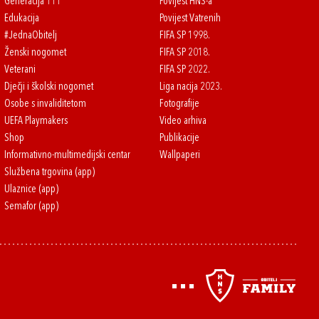
Generacija 111
Povijest HNS-a
Edukacija
Povijest Vatrenih
#JednaObitelj
FIFA SP 1998.
Ženski nogomet
FIFA SP 2018.
Veterani
FIFA SP 2022.
Dječji i školski nogomet
Liga nacija 2023.
Osobe s invaliditetom
Fotografije
UEFA Playmakers
Video arhiva
Shop
Publikacije
Informativno-multimedijski centar
Wallpaperi
Službena trgovina (app)
Ulaznice (app)
Semafor (app)