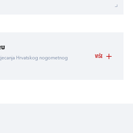
ru
VIŠE
atjecanja Hrvatskog nogometnog