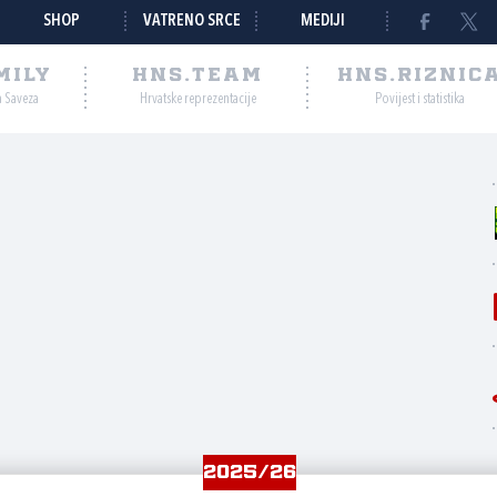
SHOP
VATRENO SRCE
MEDIJI
MILY
HNS.TEAM
HNS.RIZNIC
a Saveza
Hrvatske reprezentacije
Povijest i statistika
2025/26