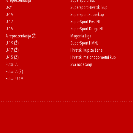
A reprezentacija
Supersport HNL
U-21
Supersport Hrvatski kup
U-19
Supersport Superkup
U-17
SuperSport Prva NL
U-15
SuperSport Druga NL
A reprezentacija (Ž)
Magenta Liga
U-19 (Ž)
SuperSport HMNL
U-17 (Ž)
Hrvatski kup za žene
U-15 (Ž)
Hrvatski malonogometni kup
Futsal A
Sva natjecanja
Futsal A (Ž)
Futsal U-19