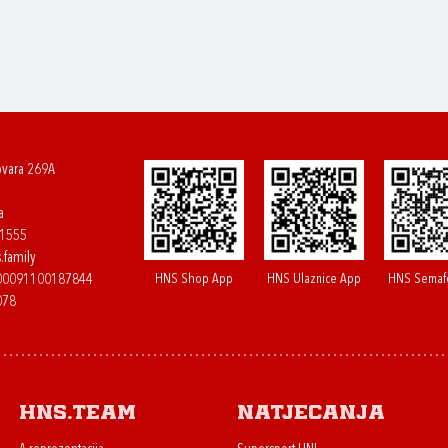
ovara 269A
a
61555
.family
HNS Shop App
HNS Ulaznice App
HNS Semaf
400091100187844
078
HNS.team
Natjecanja