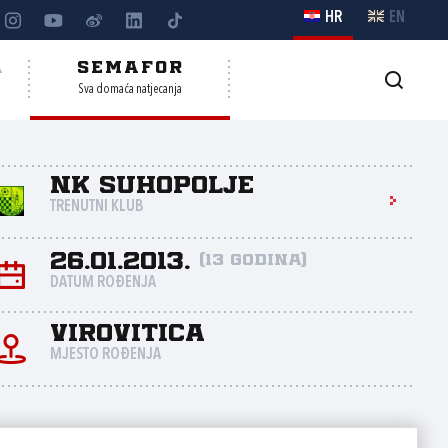
HR
EN
A
SEMAFOR
Sva domaća natjecanja
NK Suhopolje
TRENUTNI KLUB
26.01.2013.
(13 godina)
DATUM ROĐENJA
Virovitica
MJESTO ROĐENJA