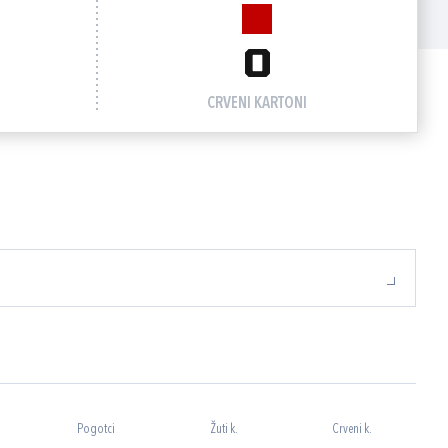
0
CRVENI KARTONI
Pogotci
Žuti k.
Crveni k.