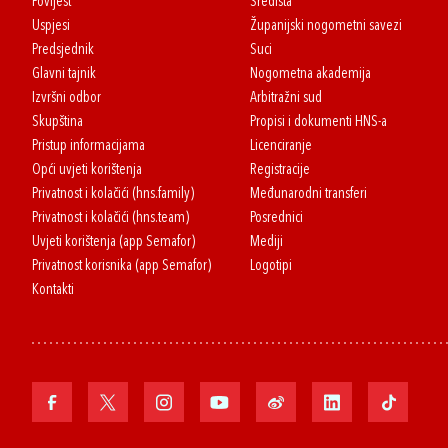
Povijest
Središta
Uspjesi
Županijski nogometni savezi
Predsjednik
Suci
Glavni tajnik
Nogometna akademija
Izvršni odbor
Arbitražni sud
Skupština
Propisi i dokumenti HNS-a
Pristup informacijama
Licenciranje
Opći uvjeti korištenja
Registracije
Privatnost i kolačići (hns.family)
Međunarodni transferi
Privatnost i kolačići (hns.team)
Posrednici
Uvjeti korištenja (app Semafor)
Mediji
Privatnost korisnika (app Semafor)
Logotipi
Kontakti