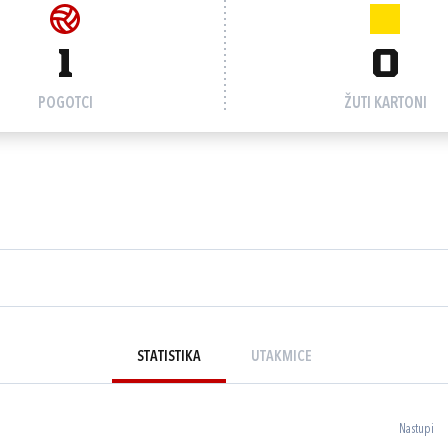
1
0
POGOTCI
ŽUTI KARTONI
STATISTIKA
UTAKMICE
Nastupi