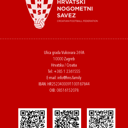
Ulica grada Vukovara 269A
10000 Zagreb
Hrvatska / Croatia
Tel:
+385 1 2361555
E-mail:
info@hns.family
IBAN: HR2523400091100187844
OIB: 08516152078