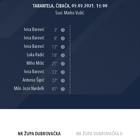
TARANTELA, ČIBAČA, 09.09.2021. 16:00
Suci: Marko Vušić.
Ivica Barović
3'
Ivica Barović
8'
Ivica Barović
13'
Luka Radić
18'
Miho Mišić
21'
Ivica Barović
33'
Antonio Šipić
37'
Milo Jozo Nardelli
41'
NK ŽUPA DUBROVAČKA
NK ŽUPA DUBROVAČKA II