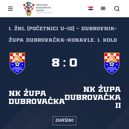
1. ŽNL (početnici U-10) - Dubrovnik-
Župa dubrovačka-Konavle, 1. kolo
8
:
0
NK Župa
NK Župa
dubrovačka
dubrovačka
II
ZAVRŠENO