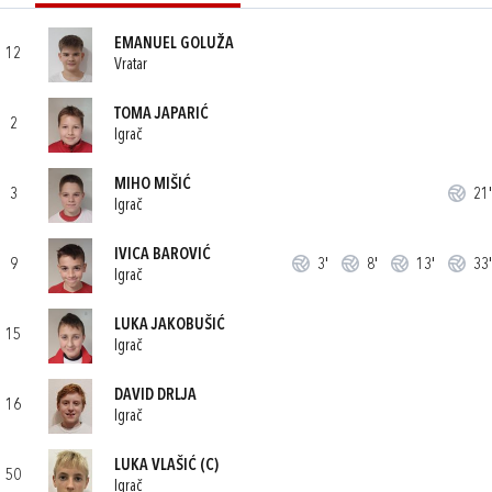
EMANUEL GOLUŽA
12
Vratar
TOMA JAPARIĆ
2
Igrač
MIHO MIŠIĆ
3
21'
Igrač
IVICA BAROVIĆ
9
3'
8'
13'
33'
Igrač
LUKA JAKOBUŠIĆ
15
Igrač
DAVID DRLJA
16
Igrač
LUKA VLAŠIĆ
(C)
50
Igrač