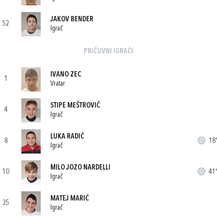
JAKOV BENDER
52
Igrač
PRIČUVNI IGRAČI
IVANO ZEC
1
Vratar
STIPE MEŠTROVIĆ
4
Igrač
LUKA RADIĆ
8
18'
Igrač
MILO JOZO NARDELLI
10
41'
Igrač
MATEJ MARIĆ
35
Igrač