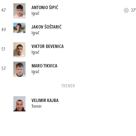
ANTONIO ŠIPIĆ
47
37'
Igrač
JAKOV ŠOŠTARIĆ
49
Igrač
VIKTOR ĐEVENICA
51
Igrač
MARO TIKVICA
57
Igrač
TRENER
VELIMIR KAJBA
Trener