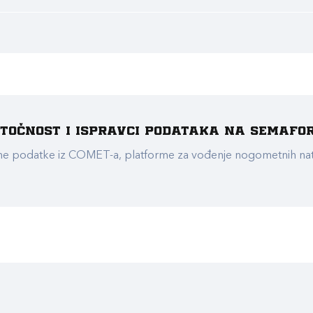
e točnost i ispravci podataka na Semafo
ualne podatke iz COMET-a, platforme za vođenje nogometnih n