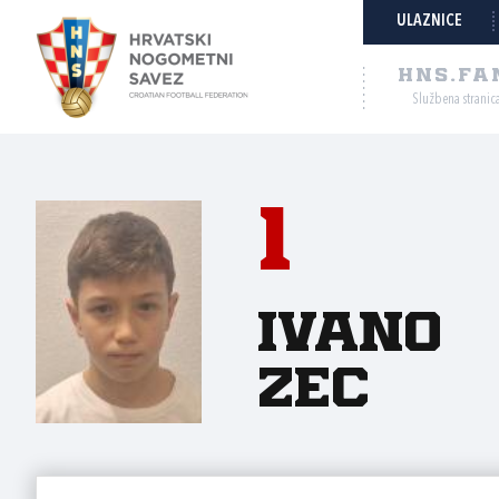
ULAZNICE
HNS.FA
Službena stranic
1
Ivano
Zec