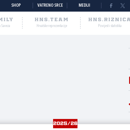
SHOP
VATRENO SRCE
MEDIJI
MILY
HNS.TEAM
HNS.RIZNIC
a Saveza
Hrvatske reprezentacije
Povijest i statistika
2025/26