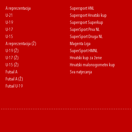
A reprezentacija
Supersport HNL
U-21
Supersport Hrvatski kup
U-19
Supersport Superkup
U-17
SuperSport Prva NL
U-15
SuperSport Druga NL
A reprezentacija (Ž)
Magenta Liga
U-19 (Ž)
SuperSport HMNL
U-17 (Ž)
Hrvatski kup za žene
U-15 (Ž)
Hrvatski malonogometni kup
Futsal A
Sva natjecanja
Futsal A (Ž)
Futsal U-19