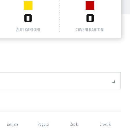
0
0
ŽUTI KARTONI
CRVENI KARTONI
Zamjena
Pogotci
Žuti k.
Crveni k.