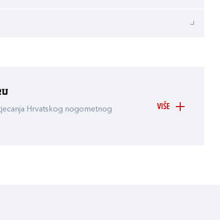
ru
VIŠE
atjecanja Hrvatskog nogometnog