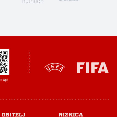
or App
Obitelj
Riznica