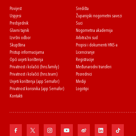
Povijest
Središta
Uspjesi
Županijski nogometni savezi
Predsjednik
Suci
Glavni tajnik
Nogometna akademija
Izvršni odbor
Arbitražni sud
Skupština
Propisi i dokumenti HNS-a
Pristup informacijama
Licenciranje
Opći uvjeti korištenja
Registracije
Privatnost i kolačići (hns.family)
Međunarodni transferi
Privatnost i kolačići (hns.team)
Posrednici
Uvjeti korištenja (app Semafor)
Mediji
Privatnost korisnika (app Semafor)
Logotipi
Kontakti