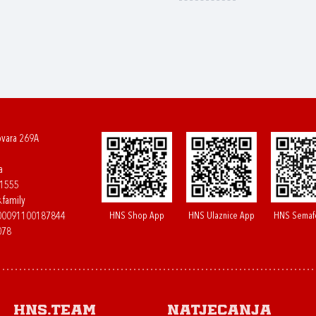
ovara 269A
a
61555
.family
HNS Shop App
HNS Ulaznice App
HNS Semaf
400091100187844
078
HNS.team
Natjecanja