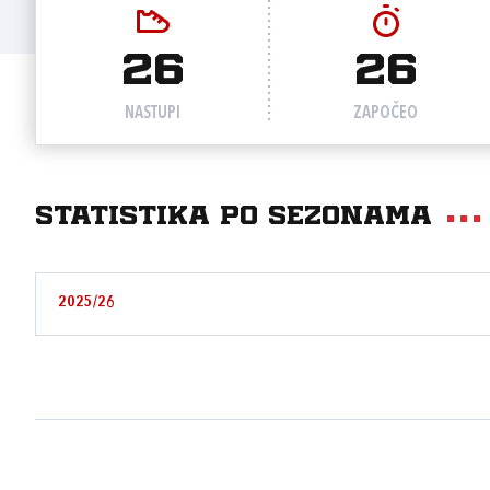
26
26
NASTUPI
ZAPOČEO
Statistika po sezonama
2025/26