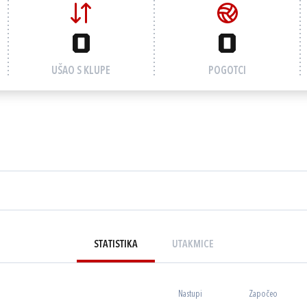
0
0
UŠAO S KLUPE
POGOTCI
STATISTIKA
UTAKMICE
Nastupi
Započeo