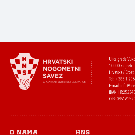
Ulica grada Vuk
10000 Zagreb
Hrvatska / Croati
Tel:
+385 1 23
E-mail:
info@hns
IBAN: HR2523
OIB: 08516152
O nama
HNS