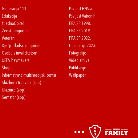
Generacija 111
Povijest HNS-a
Edukacija
Povijest Vatrenih
#JednaObitelj
FIFA SP 1998.
Ženski nogomet
FIFA SP 2018.
Veterani
FIFA SP 2022.
Dječji i školski nogomet
Liga nacija 2023.
Osobe s invaliditetom
Fotografije
UEFA Playmakers
Video arhiva
Shop
Publikacije
Informativno-multimedijski centar
Wallpaperi
Službena trgovina (app)
Ulaznice (app)
Semafor (app)