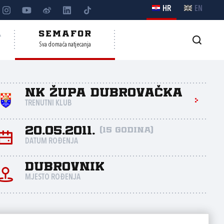
HR
EN
A
SEMAFOR
Sva domaća natjecanja
NK Župa dubrovačka
TRENUTNI KLUB
20.05.2011.
(15 godina)
DATUM ROĐENJA
Dubrovnik
MJESTO ROĐENJA