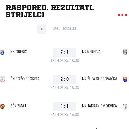
Raspored, rezultati,
strijelci
14. kolo
NK OREBIĆ
7
:
1
NK NERETVA
17.04.2025. 10:30
ŠN BOŽO BROKETA
2
:
0
NK ŽUPA DUBROVAČKA
26.04.2025. 10:30
BŠK ZMAJ
1
:
1
NK JADRAN SMOKVICA
26.04.2025. 16:00