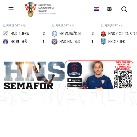
SUPERSPORT HNL
SUPERSPORT HNL
SUPERSPORT HNL
HNK RIJEKA
2
NK VARAŽDIN
2
HNK GORICA S.D.
NK RUDEŠ
1
HNK HAJDUK
1
NK OSIJEK
semafor
SEMAFO