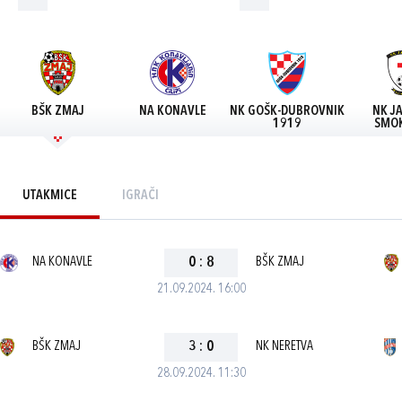
BŠK ZMAJ
NA KONAVLE
NK GOŠK-DUBROVNIK
NK J
1919
SMOK
UTAKMICE
IGRAČI
NA KONAVLE
0
:
8
BŠK ZMAJ
21.09.2024. 16:00
BŠK ZMAJ
3
:
0
NK NERETVA
28.09.2024. 11:30