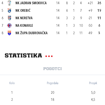
4
NK JADRAN SMOKVICA
14
8
2
4
+21
26
5
NK OREBIĆ
14
6
1
7
+9
19
6
NK NERETVA
14
3
2
9
-21
11
7
NA KONAVLE
14
1
3
10
-50
6
8
NK ŽUPA DUBROVAČKA
14
1
2
11
-49
5
Statistika
Pogotci
Kolo
Pogodaka
Prosjek
1
20
5,0
2
18
4,5