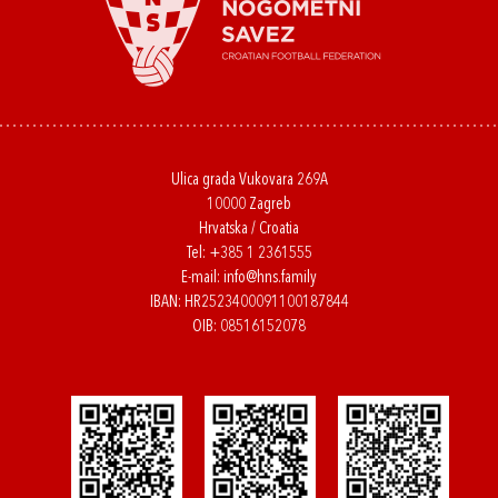
Ulica grada Vukovara 269A
10000 Zagreb
Hrvatska / Croatia
Tel:
+385 1 2361555
E-mail:
info@hns.family
IBAN: HR2523400091100187844
OIB: 08516152078