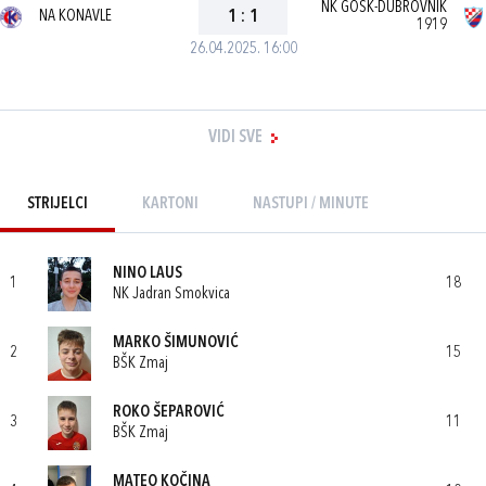
NK GOŠK-DUBROVNIK
NA KONAVLE
1
:
1
1919
26.04.2025. 16:00
VIDI SVE
STRIJELCI
KARTONI
NASTUPI / MINUTE
NINO LAUS
1
18
NK Jadran Smokvica
MARKO ŠIMUNOVIĆ
2
15
BŠK Zmaj
ROKO ŠEPAROVIĆ
3
11
BŠK Zmaj
MATEO KOČINA