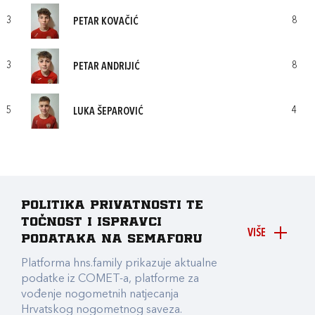
3
8
PETAR KOVAČIĆ
3
8
PETAR ANDRIJIĆ
5
4
LUKA ŠEPAROVIĆ
Politika privatnosti te
točnost i ispravci
VIŠE
podataka na Semaforu
Platforma hns.family prikazuje aktualne
podatke iz COMET-a, platforme za
vođenje nogometnih natjecanja
Hrvatskog nogometnog saveza.