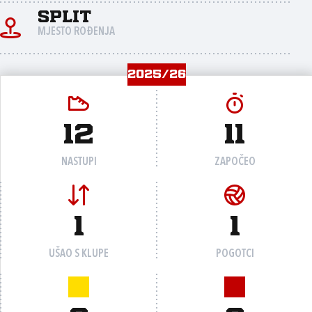
Split
MJESTO ROĐENJA
2025/26
12
11
NASTUPI
ZAPOČEO
1
1
UŠAO S KLUPE
POGOTCI