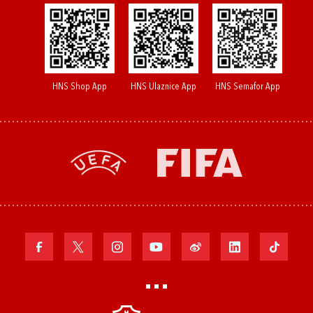
HNS Shop App
HNS Ulaznice App
HNS Semafor App