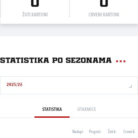
0
0
ŽUTI KARTONI
CRVENI KARTONI
Statistika po sezonama
2025/26
STATISTIKA
UTAKMICE
Nastupi
Pogotci
Žuti k.
Crveni k.