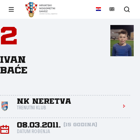
2
Ivan
Baće
NK Neretva
TRENUTNI KLUB
08.03.2011.
(15 godina)
DATUM ROĐENJA