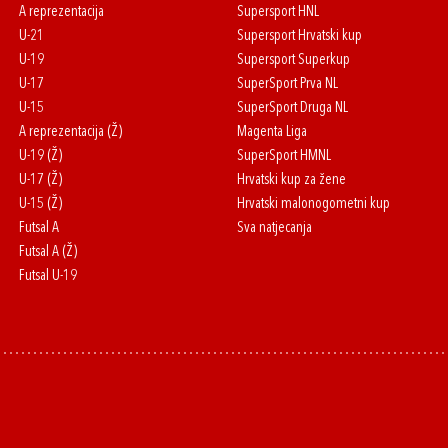
A reprezentacija
Supersport HNL
U-21
Supersport Hrvatski kup
U-19
Supersport Superkup
U-17
SuperSport Prva NL
U-15
SuperSport Druga NL
A reprezentacija (Ž)
Magenta Liga
U-19 (Ž)
SuperSport HMNL
U-17 (Ž)
Hrvatski kup za žene
U-15 (Ž)
Hrvatski malonogometni kup
Futsal A
Sva natjecanja
Futsal A (Ž)
Futsal U-19