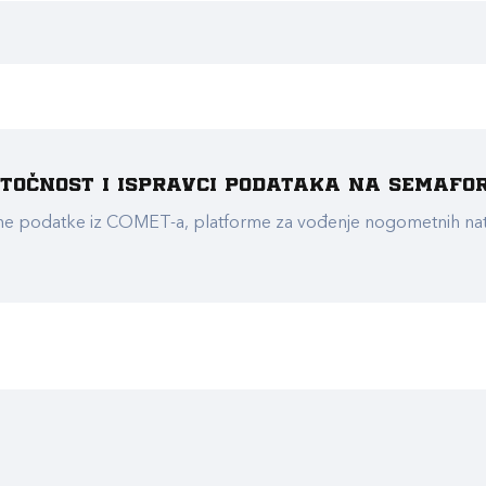
e točnost i ispravci podataka na Semafo
ualne podatke iz COMET-a, platforme za vođenje nogometnih n