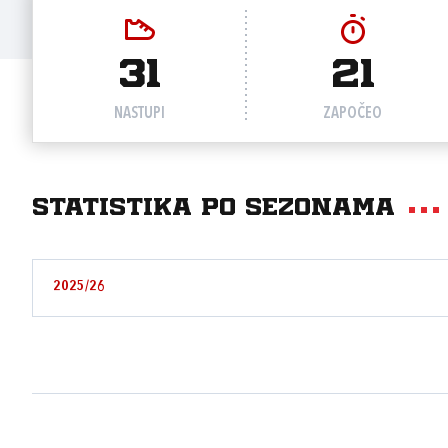
31
21
NASTUPI
ZAPOČEO
Statistika po sezonama
2025/26