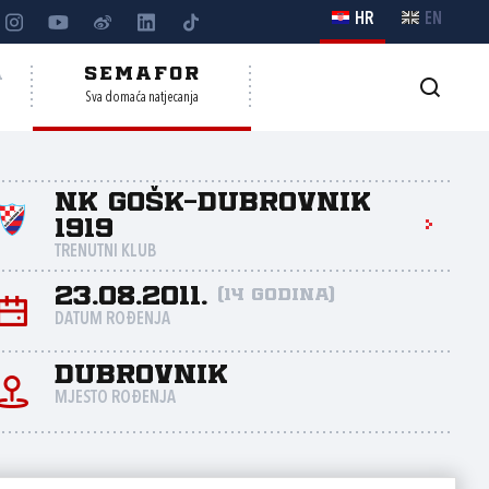
HR
EN
A
SEMAFOR
Sva domaća natjecanja
NK GOŠK-Dubrovnik
1919
TRENUTNI KLUB
23.08.2011.
(14 godina)
DATUM ROĐENJA
Dubrovnik
MJESTO ROĐENJA