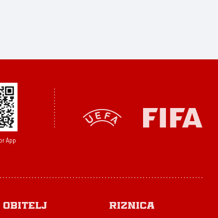
or App
Obitelj
Riznica