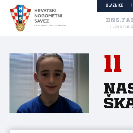
ULAZNICE
HNS.FA
Službena stranic
11
Na
Ška