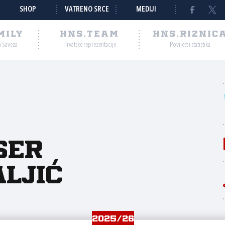
SHOP
VATRENO SRCE
MEDIJI
MILY
HNS.TEAM
HNS.RIZNIC
a Saveza
Hrvatske reprezentacije
Povijest i statistika
ser
ljić
2025/26