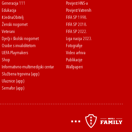
Generacija 111
Povijest HNS-a
Edukacija
Povijest Vatrenih
#JednaObitelj
FIFA SP 1998.
Ženski nogomet
FIFA SP 2018.
Veterani
FIFA SP 2022.
Dječji i školski nogomet
Liga nacija 2023.
Osobe s invaliditetom
Fotografije
UEFA Playmakers
Video arhiva
Shop
Publikacije
Informativno-multimedijski centar
Wallpaperi
Službena trgovina (app)
Ulaznice (app)
Semafor (app)