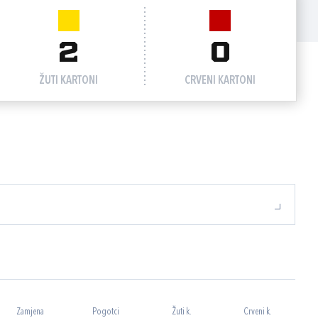
2
0
ŽUTI KARTONI
CRVENI KARTONI
Zamjena
Pogotci
Žuti k.
Crveni k.