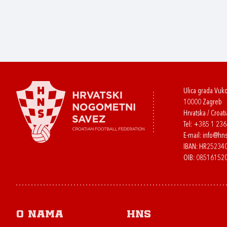
Ulica grada Vuk
10000 Zagreb
Hrvatska / Croati
Tel:
+385 1 23
E-mail:
info@hns
IBAN: HR2523
OIB: 08516152
O nama
HNS