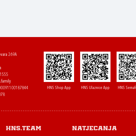
ovara 269A
a
61555
.family
HNS Shop App
HNS Ulaznice App
HNS Semaf
400091100187844
078
HNS.team
Natjecanja