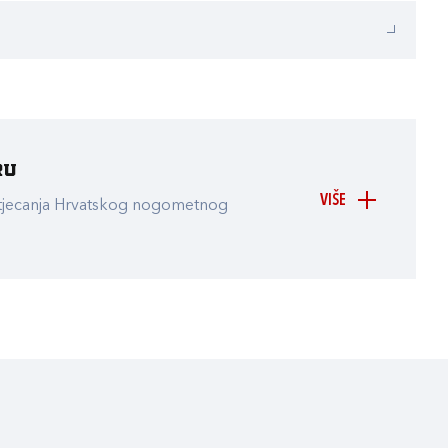
ru
VIŠE
atjecanja Hrvatskog nogometnog