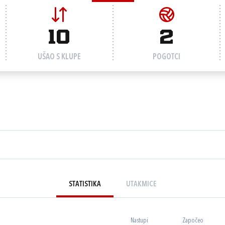
10
2
UŠAO S KLUPE
POGOTCI
STATISTIKA
UTAKMICE
Nastupi
Započeo