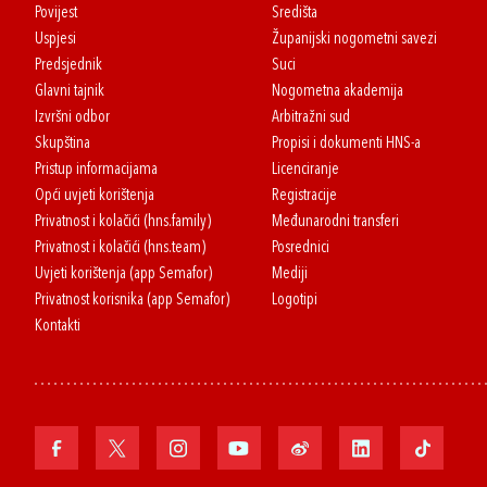
Povijest
Središta
Uspjesi
Županijski nogometni savezi
Predsjednik
Suci
Glavni tajnik
Nogometna akademija
Izvršni odbor
Arbitražni sud
Skupština
Propisi i dokumenti HNS-a
Pristup informacijama
Licenciranje
Opći uvjeti korištenja
Registracije
Privatnost i kolačići (hns.family)
Međunarodni transferi
Privatnost i kolačići (hns.team)
Posrednici
Uvjeti korištenja (app Semafor)
Mediji
Privatnost korisnika (app Semafor)
Logotipi
Kontakti