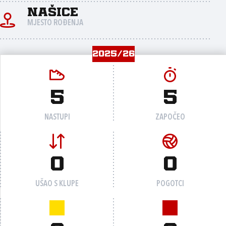
Našice
MJESTO ROĐENJA
2025/26
5
5
NASTUPI
ZAPOČEO
0
0
UŠAO S KLUPE
POGOTCI