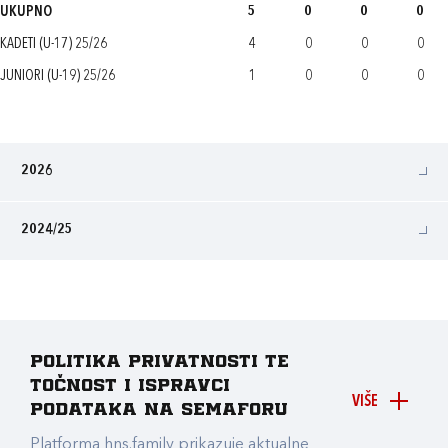
UKUPNO
5
0
0
0
KADETI (U-17) 25/26
4
0
0
0
JUNIORI (U-19) 25/26
1
0
0
0
2026
2024/25
Politika privatnosti te
točnost i ispravci
VIŠE
podataka na Semaforu
Platforma hns.family prikazuje aktualne