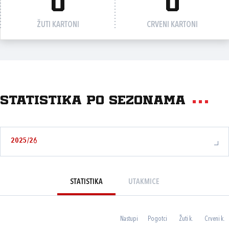
0
0
ŽUTI KARTONI
CRVENI KARTONI
Statistika po sezonama
2025/26
STATISTIKA
UTAKMICE
Nastupi
Pogotci
Žuti k.
Crveni k.