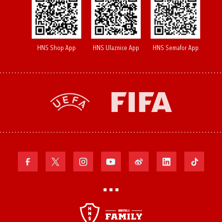
HNS Shop App
HNS Ulaznice App
HNS Semafor App