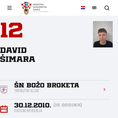
12
David
Šimara
ŠN Božo Broketa
TRENUTNI KLUB
30.12.2010.
(15 godina)
DATUM ROĐENJA