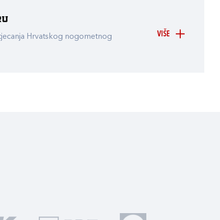
ru
VIŠE
atjecanja Hrvatskog nogometnog