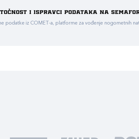
e točnost i ispravci podataka na Semafo
ualne podatke iz COMET-a, platforme za vođenje nogometnih n