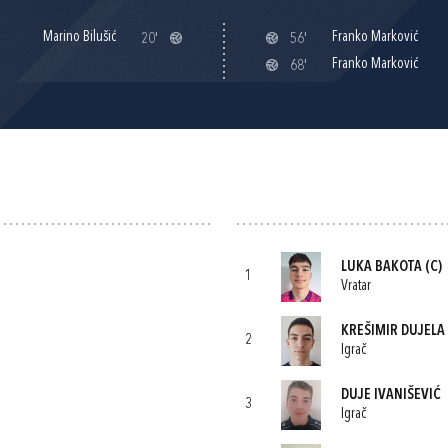
Marino Bilušić
Franko Marković
20'
56'
Franko Marković
68'
LUKA BAKOTA
(C)
1
Vratar
KREŠIMIR DUJELA
2
Igrač
DUJE IVANIŠEVIĆ
3
Igrač