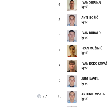
IVAN STRUNJE
4
Igrač
ANTE BOŽIĆ
5
Igrač
IVAN BUBALO
6
Igrač
FRAN MUŽINIĆ
7
Igrač
IVAN ROKO KOVA
8
Igrač
JURE KAVELJ
9
Igrač
ANTONIO VIŠKOVI
20'
10
Igrač