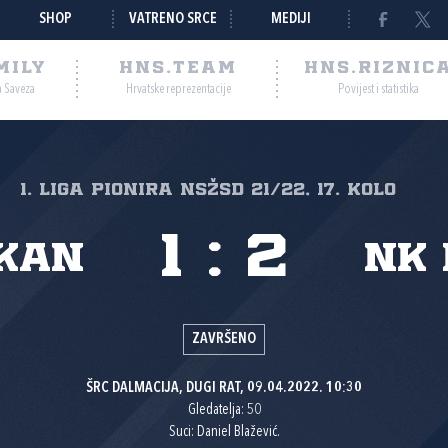
SHOP
VATRENO SRCE
MEDIJI
MILY
HNS.TEAM
HNS.RIZNIC
a Saveza
Hrvatske reprezentacije
Povijest i statistika
1. liga pionira NSŽSD 21/22, 17. kolo
1
:
2
kan
NK 
ZAVRŠENO
ŠRC DALMACIJA, DUGI RAT, 09.04.2022. 10:30
Gledatelja: 50
Suci: Daniel Blažević.