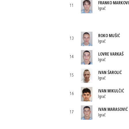
FRANKO MARKOV
11
Igrač
ROKO MUŠIĆ
13
Igrač
LOVRE VARKAŠ
14
Igrač
IVAN ŠAROLIĆ
15
Igrač
IVAN MIKULČIĆ
16
Igrač
IVAN MARASOVIĆ
17
Igrač