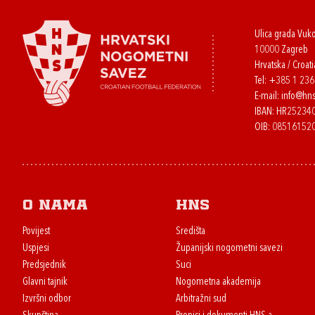
Ulica grada Vuk
10000 Zagreb
Hrvatska / Croati
Tel:
+385 1 23
E-mail:
info@hns
IBAN: HR2523
OIB: 08516152
O nama
HNS
Povijest
Središta
Uspjesi
Županijski nogometni savezi
Predsjednik
Suci
Glavni tajnik
Nogometna akademija
Izvršni odbor
Arbitražni sud