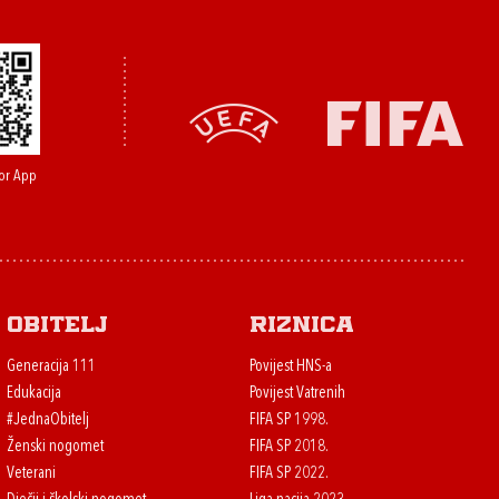
or App
Obitelj
Riznica
Generacija 111
Povijest HNS-a
Edukacija
Povijest Vatrenih
#JednaObitelj
FIFA SP 1998.
Ženski nogomet
FIFA SP 2018.
Veterani
FIFA SP 2022.