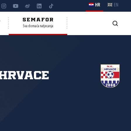
HR
EN
A
SEMAFOR
Sva domaća natjecanja
Hrvace