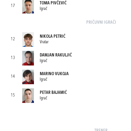
TOMA PIVČEVIĆ
17
Igrač
PRIČUVNI IGRAČI
NIKOLA PETRIĆ
12
Vratar
DAMJAN RAKULJIĆ
13
Igrač
MARINO VUKOJA
14
Igrač
PETAR BAJAMIĆ
15
Igrač
TRENER