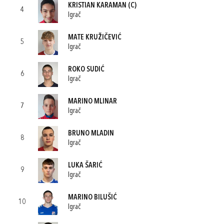
KRISTIAN KARAMAN
(C)
4
Igrač
MATE KRUŽIČEVIĆ
5
Igrač
ROKO SUDIĆ
6
Igrač
MARINO MLINAR
7
Igrač
BRUNO MLADIN
8
Igrač
LUKA ŠARIĆ
9
Igrač
MARINO BILUŠIĆ
10
Igrač