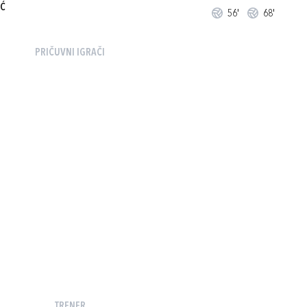
IĆ
56'
68'
PRIČUVNI IGRAČI
TRENER