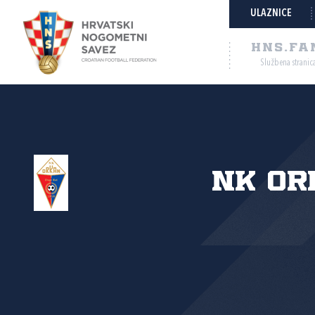
ULAZNICE
HNS.FA
Službena stranic
NK Or