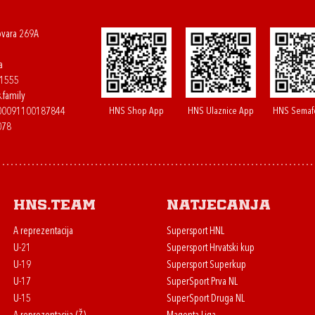
ovara 269A
a
61555
.family
HNS Shop App
HNS Ulaznice App
HNS Semaf
400091100187844
078
HNS.team
Natjecanja
A reprezentacija
Supersport HNL
U-21
Supersport Hrvatski kup
U-19
Supersport Superkup
U-17
SuperSport Prva NL
U-15
SuperSport Druga NL