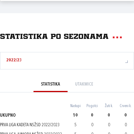
Statistika po sezonama
2022/23
STATISTIKA
UTAKMICE
Nastupi
Pogotci
Žuti k.
Crveni k.
UKUPNO
10
0
0
0
PRVA LIGA KADETA NSŽSD 2022/2023
5
0
0
0