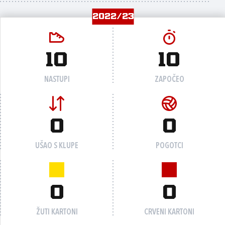
2022/23
10
10
NASTUPI
ZAPOČEO
0
0
UŠAO S KLUPE
POGOTCI
0
0
ŽUTI KARTONI
CRVENI KARTONI