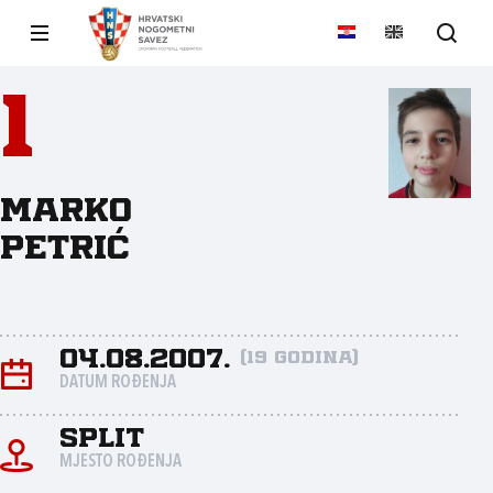
1
Marko
Petrić
04.08.2007.
(19 godina)
DATUM ROĐENJA
Split
MJESTO ROĐENJA