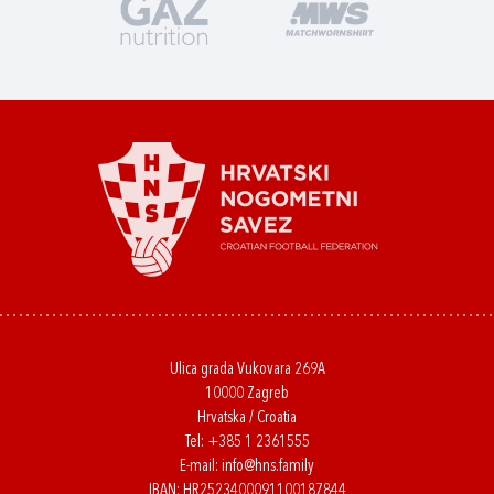
Ulica grada Vukovara 269A
10000 Zagreb
Hrvatska / Croatia
Tel:
+385 1 2361555
E-mail:
info@hns.family
IBAN: HR2523400091100187844