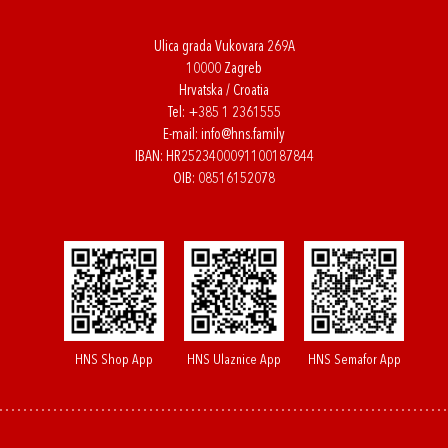
Ulica grada Vukovara 269A
10000 Zagreb
Hrvatska / Croatia
Tel:
+385 1 2361555
E-mail:
info@hns.family
IBAN: HR2523400091100187844
OIB: 08516152078
HNS Shop App
HNS Ulaznice App
HNS Semafor App