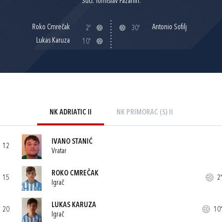
Suci: Tomislav Pažanin.
Roko Cmrečak
Antonio Sofilj
2'
30'
Lukas Karuza
10'
NK ADRIATIC II
NK PRIMORAC (S) II
IVANO STANIĆ
12
Vratar
ROKO CMREČAK
15
2'
Igrač
LUKAS KARUZA
20
10'
Igrač