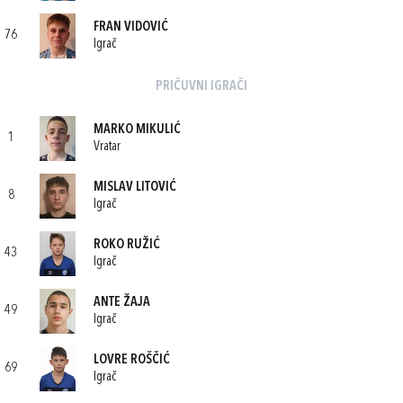
FRAN VIDOVIĆ
76
Igrač
PRIČUVNI IGRAČI
MARKO MIKULIĆ
1
Vratar
MISLAV LITOVIĆ
8
Igrač
ROKO RUŽIĆ
43
Igrač
ANTE ŽAJA
49
Igrač
LOVRE ROŠČIĆ
69
Igrač