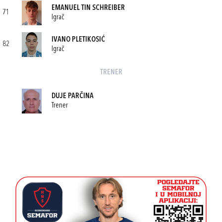
EMANUEL TIN SCHREIBER
71
Igrač
IVANO PLETIKOSIĆ
82
Igrač
TRENER
DUJE PARČINA
Trener