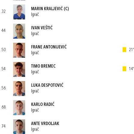
MARIN KRALJEVIĆ
(C)
32
Igrač
IVAN VEŠTIĆ
44
Igrač
FRANE ANTONIJEVIĆ
50
21'
Igrač
TIMO BREMEC
54
14'
Igrač
LUKA DESPOTOVIĆ
56
Igrač
KARLO RADIĆ
68
Igrač
ANTE VRDOLJAK
74
Igrač