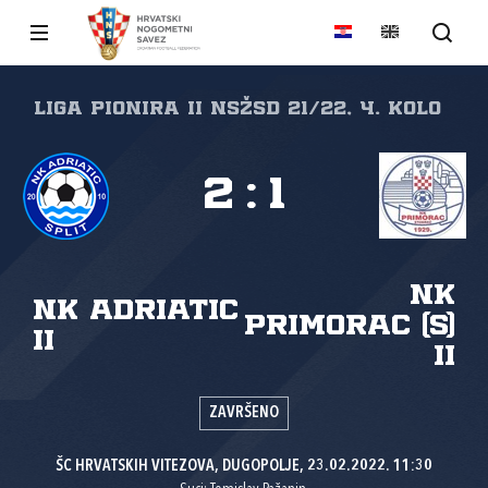
Liga pionira II NSŽSD 21/22, 4. kolo
2
:
1
NK
NK Adriatic
Primorac (S)
II
II
ZAVRŠENO
ŠC HRVATSKIH VITEZOVA, DUGOPOLJE, 23.02.2022. 11:30