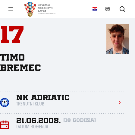
17
Timo
Bremec
NK Adriatic
TRENUTNI KLUB
21.06.2008.
(18 godina)
DATUM ROĐENJA