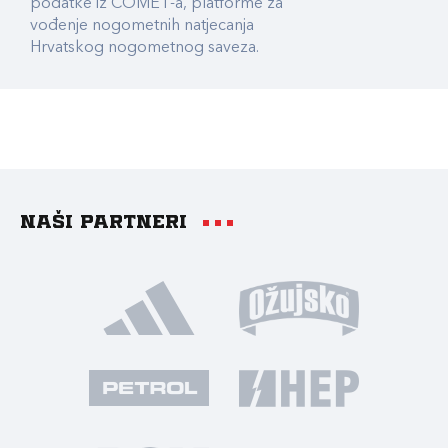
podatke iz COMET-a, platforme za
vođenje nogometnih natjecanja
Hrvatskog nogometnog saveza.
Naši partneri