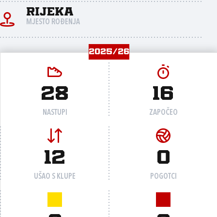
Rijeka
MJESTO ROĐENJA
2025/26
28
16
NASTUPI
ZAPOČEO
12
0
UŠAO S KLUPE
POGOTCI