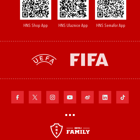
HNS Shop App
HNS Ulaznice App
HNS Semafor App