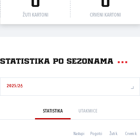
0
0
ŽUTI KARTONI
CRVENI KARTONI
Statistika po sezonama
2025/26
STATISTIKA
UTAKMICE
Nastupi
Pogotci
Žuti k.
Crveni k.