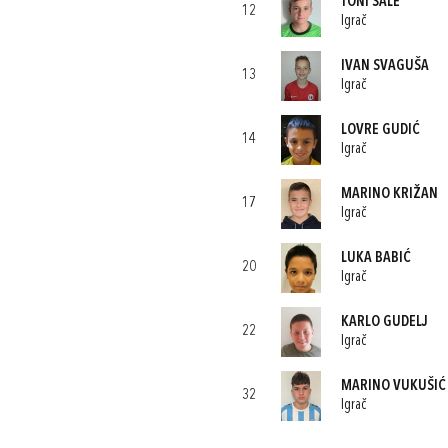
TONI ŠALE
12
Igrač
IVAN SVAGUŠA
13
Igrač
LOVRE GUDIĆ
14
Igrač
MARINO KRIŽAN
17
Igrač
LUKA BABIĆ
20
Igrač
KARLO GUDELJ
22
Igrač
MARINO VUKUŠIĆ
32
Igrač