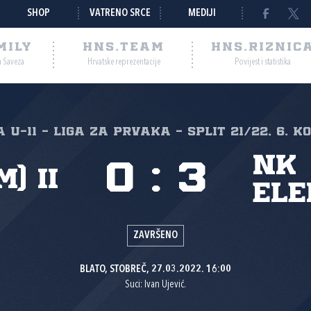
SHOP
VATRENO SRCE
MEDIJI
MILY
HNS.TEAM
HNS.RIZNIC
a Saveza
Hrvatske reprezentacije
Povijest i statistika
a U-11 - Liga za prvaka - Split 21/22, 6. k
NK
0
:
3
) II
Ele
ZAVRŠENO
BLATO, STOBREČ, 27.03.2022. 16:00
Suci: Ivan Ujević.