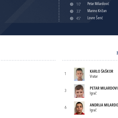
Petar Milardović
10'
Marino Križan
33'
Lovre Šerić
45'
KARLO ŠAŠKOR
1
Vratar
PETAR MILARDOVI
3
Igrač
ANDRIJA MILARDO
6
Igrač