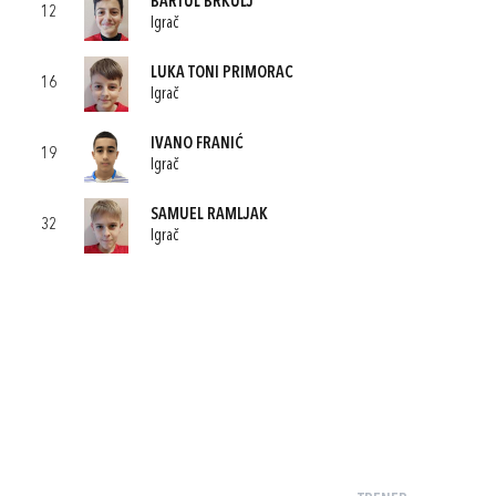
BARTUL BRKULJ
12
Igrač
LUKA TONI PRIMORAC
16
Igrač
IVANO FRANIĆ
19
Igrač
SAMUEL RAMLJAK
32
Igrač