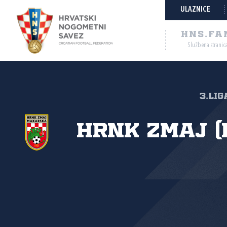
ULAZNICE
HNS.FA
Službena stranic
3.lig
HRNK Zmaj (M