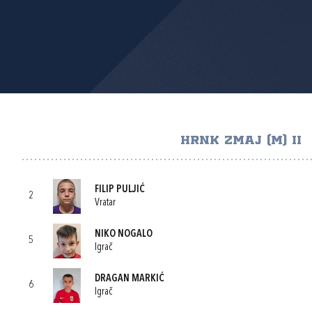
HRNK ZMAJ (M) II
FILIP PULJIĆ
2
Vratar
NIKO NOGALO
5
Igrač
DRAGAN MARKIĆ
6
Igrač