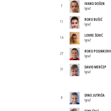
IVANO DOŠEN
7
Igrač
ROKO BUŠIĆ
11
Igrač
LOVRE ŠERIĆ
16
Igrač
ROKO POSINKOVI
27
Igrač
DAVID MERČEP
31
Igrač
DINO JUTRIŠA
8
Igrač