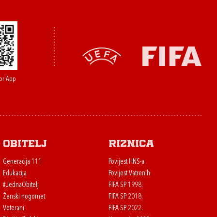
or App
Obitelj
Riznica
Generacija 111
Povijest HNS-a
Edukacija
Povijest Vatrenih
#JednaObitelj
FIFA SP 1998.
Ženski nogomet
FIFA SP 2018.
Veterani
FIFA SP 2022.