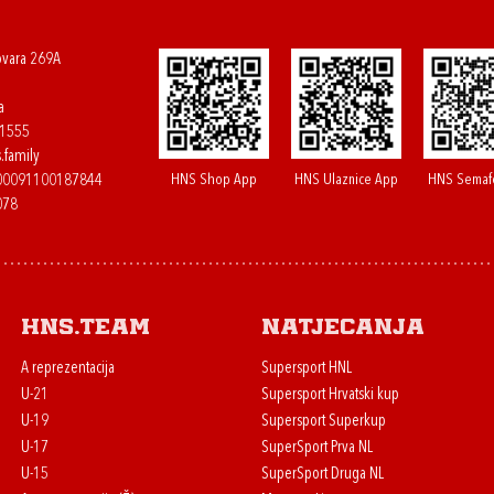
ovara 269A
a
61555
.family
HNS Shop App
HNS Ulaznice App
HNS Semaf
400091100187844
078
HNS.team
Natjecanja
A reprezentacija
Supersport HNL
U-21
Supersport Hrvatski kup
U-19
Supersport Superkup
U-17
SuperSport Prva NL
U-15
SuperSport Druga NL