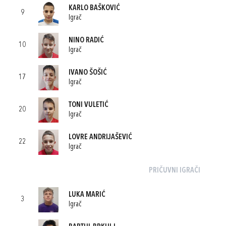
KARLO BAŠKOVIĆ
9
Igrač
NINO RADIĆ
10
Igrač
IVANO ŠOŠIĆ
17
Igrač
TONI VULETIĆ
20
Igrač
LOVRE ANDRIJAŠEVIĆ
22
Igrač
PRIČUVNI IGRAČI
LUKA MARIĆ
3
Igrač