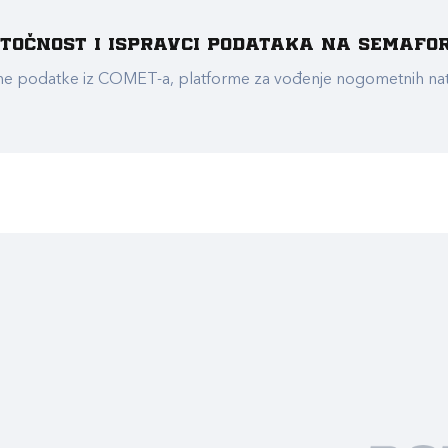
e točnost i ispravci podataka na Semafo
ualne podatke iz COMET-a, platforme za vođenje nogometnih n