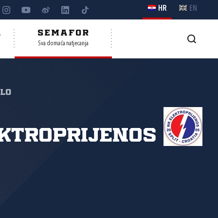
HR
EN
A
SEMAFOR
Sva domaća natjecanja
olo
ktroprijenos