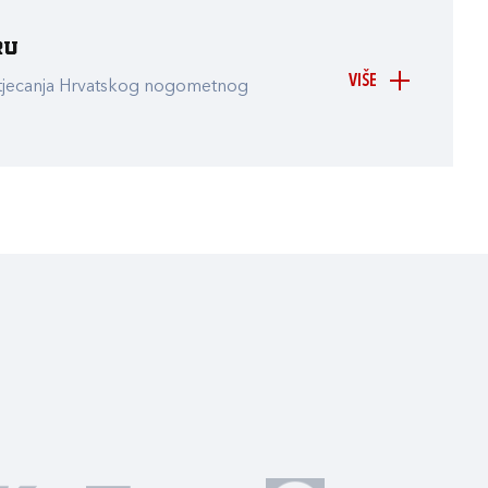
ru
VIŠE
atjecanja Hrvatskog nogometnog