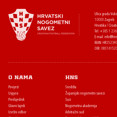
Ulica grada Vuk
10000 Zagreb
Hrvatska / Croati
Tel:
+385 1 23
E-mail:
info@hns
IBAN: HR2523
OIB: 08516152
O nama
HNS
Povijest
Središta
Uspjesi
Županijski nogometni savezi
Predsjednik
Suci
Glavni tajnik
Nogometna akademija
Izvršni odbor
Arbitražni sud