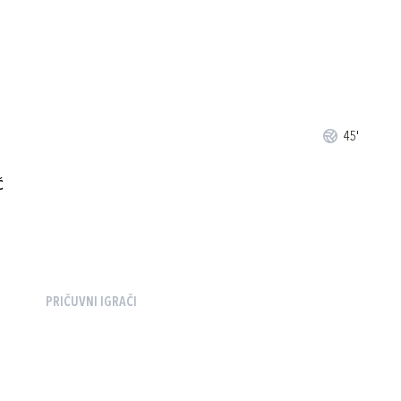
45'
Ć
PRIČUVNI IGRAČI