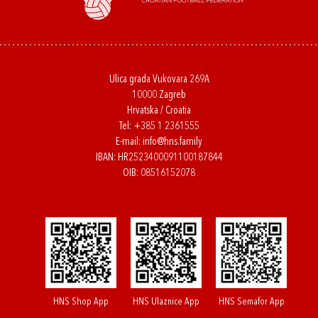
Ulica grada Vukovara 269A
10000 Zagreb
Hrvatska / Croatia
Tel:
+385 1 2361555
E-mail:
info@hns.family
IBAN: HR2523400091100187844
OIB: 08516152078
HNS Shop App
HNS Ulaznice App
HNS Semafor App