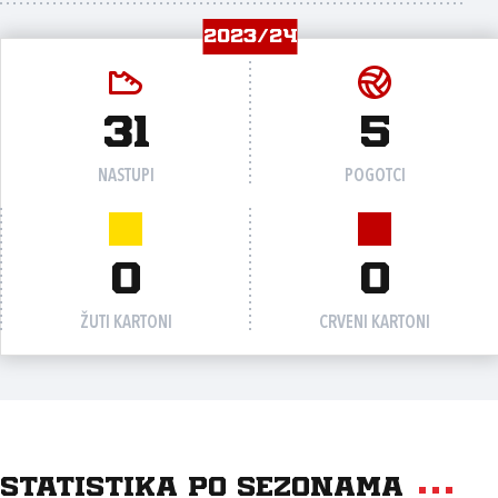
2023/24
31
5
NASTUPI
POGOTCI
0
0
ŽUTI KARTONI
CRVENI KARTONI
Statistika po sezonama