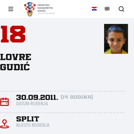
18
Lovre
Gudić
30.09.2011.
(14 godina)
DATUM ROĐENJA
Split
MJESTO ROĐENJA