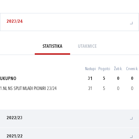
2023/24
STATISTIKA
UTAKMICE
Nastupi
Pogotci
Žuti k.
Crveni k.
UKUPNO
31
5
0
0
1.NL NS SPLIT MLAĐI PIONIRI 23/24
31
5
0
0
2022/23
2021/22