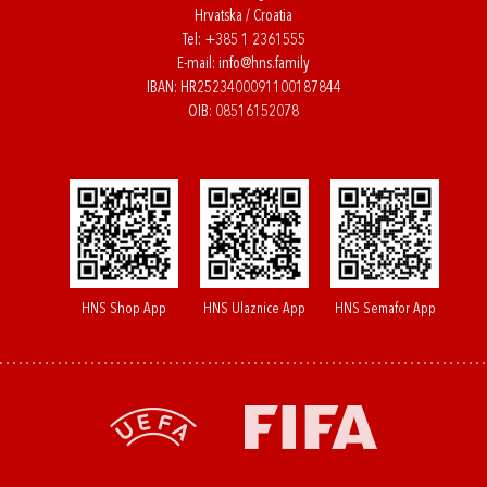
Hrvatska / Croatia
Tel:
+385 1 2361555
E-mail:
info@hns.family
IBAN: HR2523400091100187844
OIB: 08516152078
HNS Shop App
HNS Ulaznice App
HNS Semafor App