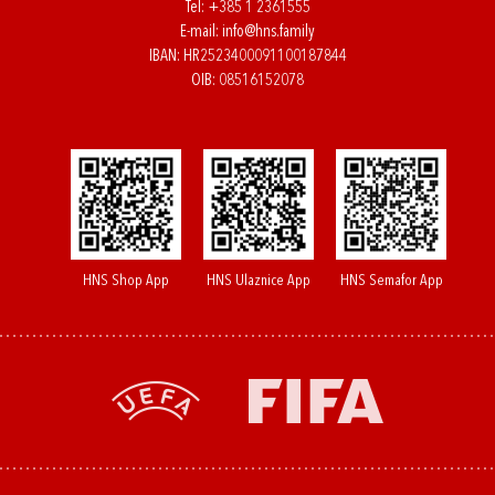
Tel:
+385 1 2361555
E-mail:
info@hns.family
IBAN: HR2523400091100187844
OIB: 08516152078
HNS Shop App
HNS Ulaznice App
HNS Semafor App