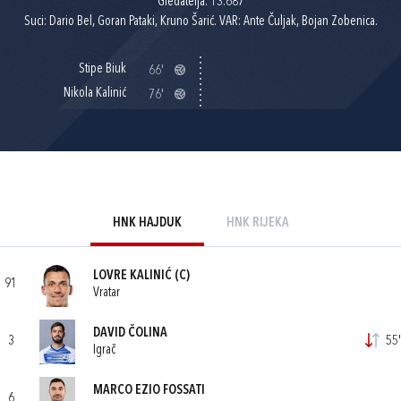
Gledatelja: 13.687
Suci: Dario Bel, Goran Pataki, Kruno Šarić. VAR: Ante Čuljak, Bojan Zobenica.
Stipe Biuk
66'
Nikola Kalinić
76'
HNK HAJDUK
HNK RIJEKA
LOVRE KALINIĆ
(C)
91
Vratar
DAVID ČOLINA
3
55'
Igrač
MARCO EZIO FOSSATI
6