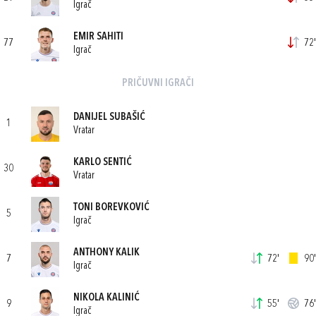
Igrač
EMIR SAHITI
77
72'
Igrač
PRIČUVNI IGRAČI
DANIJEL SUBAŠIĆ
1
Vratar
KARLO SENTIĆ
30
Vratar
TONI BOREVKOVIĆ
5
Igrač
ANTHONY KALIK
7
72'
90'
Igrač
NIKOLA KALINIĆ
9
55'
76'
Igrač