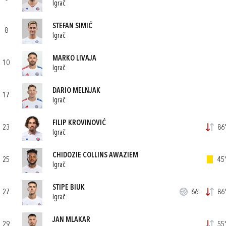
Igrač
STEFAN SIMIĆ
8
Igrač
MARKO LIVAJA
10
Igrač
DARIO MELNJAK
17
Igrač
FILIP KROVINOVIĆ
23
86'
Igrač
CHIDOZIE COLLINS AWAZIEM
25
45'
Igrač
STIPE BIUK
27
66'
86'
Igrač
JAN MLAKAR
29
55'