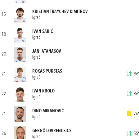
KRISTIAN TRAYCHEV DIMITROV
15
Igrač
IVAN ŠARIĆ
18
Igrač
JANI ATANASOV
20
Igrač
ROKAS PUKSTAS
21
86'
Igrač
IVAN KROLO
22
86'
Igrač
DINO MIKANOVIĆ
24
76'
Igrač
GERGŐ LOVRENCSICS
26
55'
Igrač