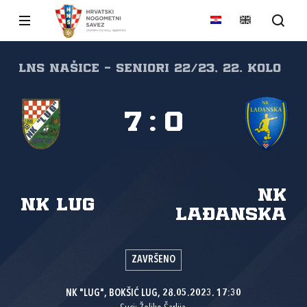
LNS Našice - Seniori 22/23, 22. kolo
7
:
0
NK
NK Lug
Lađanska
ZAVRŠENO
NK "LUG", BOKŠIĆ LUG, 28.05.2023. 17:30