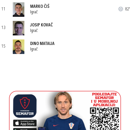
MARKO ČIŠ
11
82'
Igrač
JOSIP KOVAČ
13
Igrač
DINO MATAIJA
15
Igrač