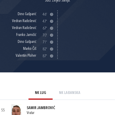
Suci: Željko Šarlija.
Dino Gašparić
46'
Vedran Radošević
47'
Vedran Radošević
67'
Franko Jamičić
70'
Dino Gašparić
71'
Marko Čiš
82'
Valentin Ploher
87'
NK LUG
NK LAĐANSKA
SAMIR JAMBROVIĆ
55
Vratar