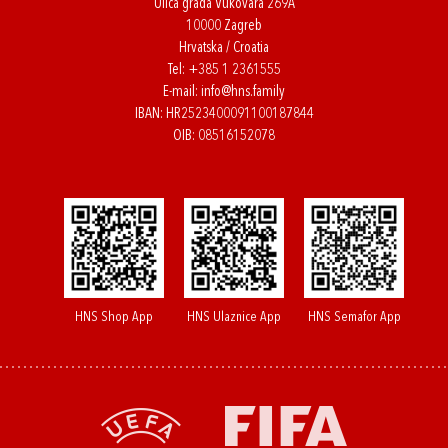
Ulica grada Vukovara 269A
10000 Zagreb
Hrvatska / Croatia
Tel:
+385 1 2361555
E-mail:
info@hns.family
IBAN: HR2523400091100187844
OIB: 08516152078
HNS Shop App
HNS Ulaznice App
HNS Semafor App