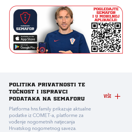
Politika privatnosti te
točnost i ispravci
VIŠE
podataka na Semaforu
Platforma hns.family prikazuje aktualne
podatke iz COMET-a, platforme za
vođenje nogometnih natjecanja
Hrvatskog nogometnog saveza.