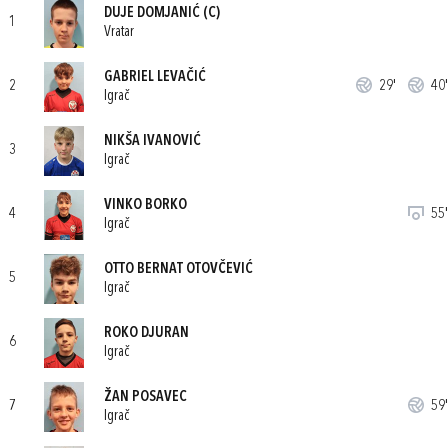
DUJE DOMJANIĆ
(C)
1
Vratar
GABRIEL LEVAČIĆ
2
29'
40'
Igrač
NIKŠA IVANOVIĆ
3
Igrač
VINKO BORKO
4
55'
Igrač
OTTO BERNAT OTOVČEVIĆ
5
Igrač
ROKO DJURAN
6
Igrač
ŽAN POSAVEC
7
59'
Igrač