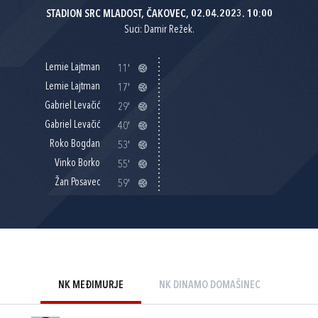
STADION SRC MLADOST, ČAKOVEC, 02.04.2023. 10:00
Suci: Damir Režek.
Lemie Lajtman
11'
Lemie Lajtman
17'
Gabriel Levačić
29'
Gabriel Levačić
40'
Roko Bogdan
53'
Vinko Borko
55'
Žan Posavec
59'
NK MEĐIMURJE
NK DINAMO DOMAŠINEC