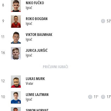
NIKO FUČKO
8
Igrač
ROKO BOGDAN
9
53'
Igrač
VIKTOR BAUMHAK
11
Igrač
JURICA JURŠIĆ
16
Igrač
PRIČUVNI IGRAČI
LUKAS MURK
12
Vratar
LEMIE LAJTMAN
10
11'
17'
Igrač
SIMON HORVAT