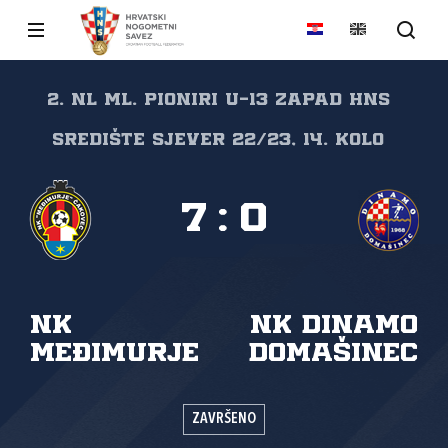
2. NL ML. PIONIRI U-13 ZAPAD HNS
SREDIŠTE SJEVER 22/23, 14. kolo
7
:
0
NK
NK Dinamo
Međimurje
Domašinec
ZAVRŠENO