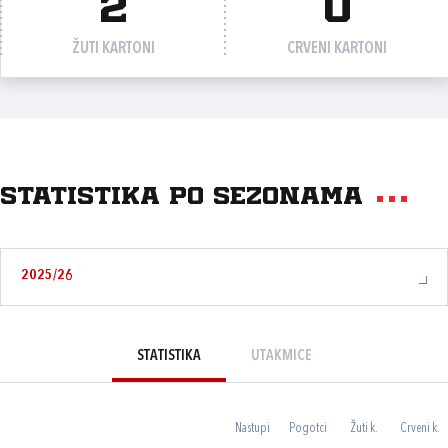
2
0
ŽUTI KARTONI
CRVENI KARTONI
Statistika po sezonama
2025/26
STATISTIKA
UTAKMICE
Nastupi
Pogotci
Žuti k.
Crveni k.