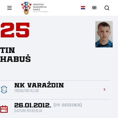
25
Tin
Habuš
NK Varaždin
TRENUTNI KLUB
26.01.2012.
(14 godina)
DATUM ROĐENJA