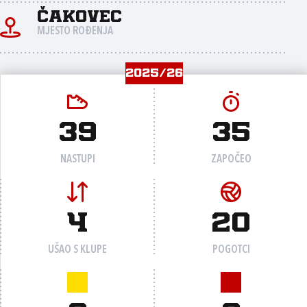
Čakovec
MJESTO ROĐENJA
2025/26
39
35
NASTUPI
ZAPOČEO
4
20
UŠAO S KLUPE
POGOTCI