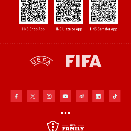
HNS Shop App
HNS Ulaznice App
HNS Semafor App