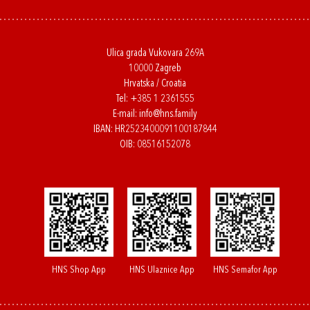
Ulica grada Vukovara 269A
10000 Zagreb
Hrvatska / Croatia
Tel:
+385 1 2361555
E-mail:
info@hns.family
IBAN: HR2523400091100187844
OIB: 08516152078
HNS Shop App
HNS Ulaznice App
HNS Semafor App