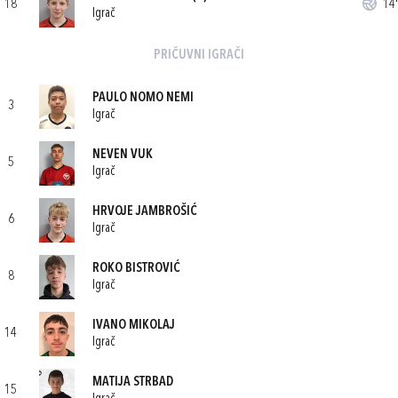
18
14'
Igrač
PRIČUVNI IGRAČI
PAULO NOMO NEMI
3
Igrač
NEVEN VUK
5
Igrač
HRVOJE JAMBROŠIĆ
6
Igrač
ROKO BISTROVIĆ
8
Igrač
IVANO MIKOLAJ
14
Igrač
MATIJA STRBAD
15