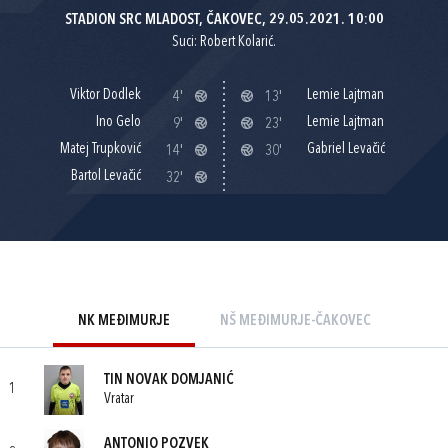
STADION SRC MLADOST, ČAKOVEC, 29.05.2021. 10:00
Suci: Robert Kolarić.
Viktor Dodlek
Lemie Lajtman
4'
13'
Ino Gelo
Lemie Lajtman
9'
23'
Matej Trupković
Gabriel Levačić
14'
30'
Bartol Levačić
32'
NK MEĐIMURJE
NŠ MEĐIMURJE-ČAKOVEC
TIN NOVAK DOMJANIĆ
1
Vratar
ANTONIO POZVEK