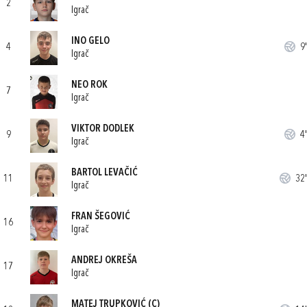
2
Igrač
INO GELO
4
9'
Igrač
NEO ROK
7
Igrač
VIKTOR DODLEK
9
4'
Igrač
BARTOL LEVAČIĆ
11
32'
Igrač
FRAN ŠEGOVIĆ
16
Igrač
ANDREJ OKREŠA
17
Igrač
MATEJ TRUPKOVIĆ
(C)