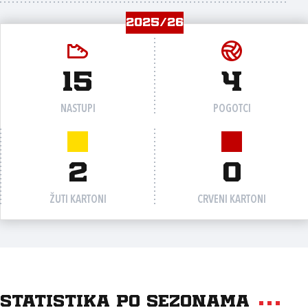
2025/26
15
4
NASTUPI
POGOTCI
2
0
ŽUTI KARTONI
CRVENI KARTONI
Statistika po sezonama