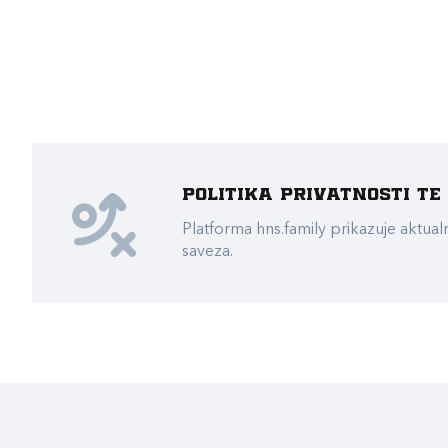
Politika privatnosti t
Platforma hns.family prikazuje akt
saveza.