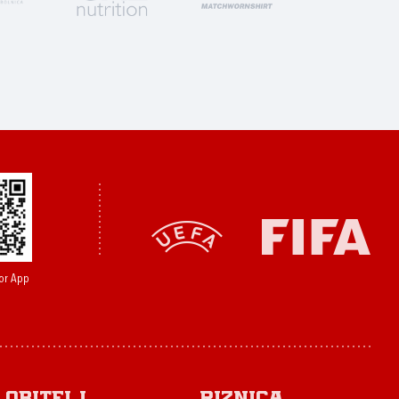
or App
Obitelj
Riznica