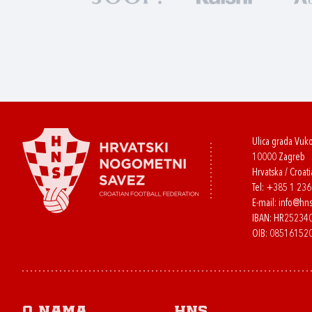
Ulica grada Vuk
10000 Zagreb
Hrvatska / Croati
Tel:
+385 1 23
E-mail:
info@hns
IBAN: HR2523
OIB: 08516152
O nama
HNS