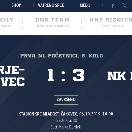
SHOP
VATRENO SRCE
MEDIJI
MILY
HNS.TEAM
HNS.RIZNIC
a Saveza
Hrvatske reprezentacije
Povijest i statistika
PRVA NL POČETNICI, 6. kolo
rje-
1
:
3
NK 
vec
ZAVRŠENO
STADION SRC MLADOST, ČAKOVEC, 06.10.2019. 10:00
Gledatelja: 30
Suci: Marko Đurđek.