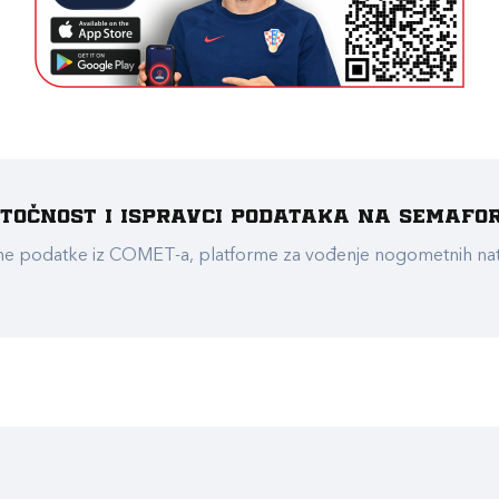
e točnost i ispravci podataka na Semafo
ualne podatke iz COMET-a, platforme za vođenje nogometnih n