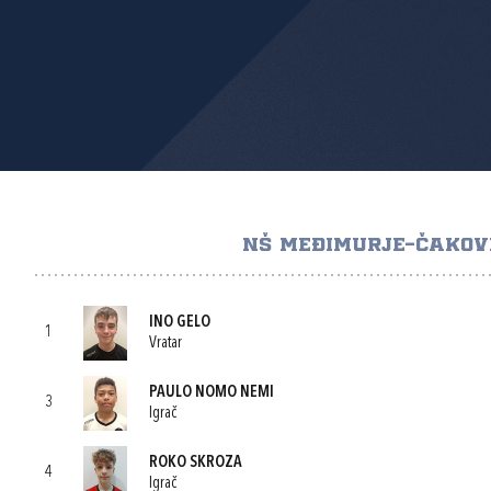
NŠ MEĐIMURJE-ČAKOV
INO GELO
1
Vratar
PAULO NOMO NEMI
3
Igrač
ROKO SKROZA
4
Igrač