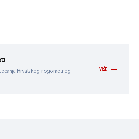
ru
VIŠE
atjecanja Hrvatskog nogometnog