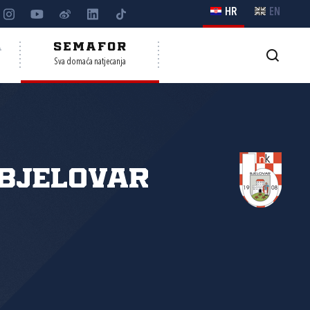
HR
EN
A
SEMAFOR
Sva domaća natjecanja
Bjelovar