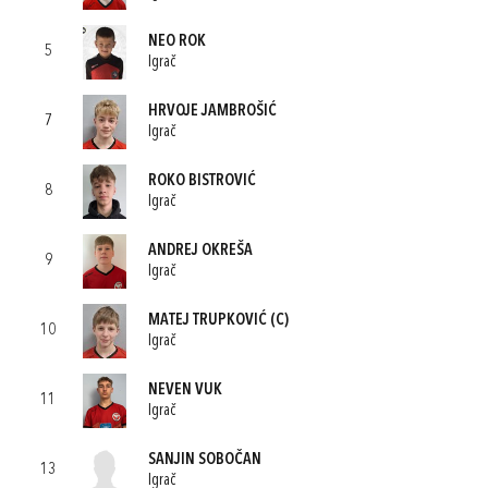
NEO ROK
5
Igrač
HRVOJE JAMBROŠIĆ
7
Igrač
ROKO BISTROVIĆ
8
Igrač
ANDREJ OKREŠA
9
Igrač
MATEJ TRUPKOVIĆ
(C)
10
Igrač
NEVEN VUK
11
Igrač
SANJIN SOBOČAN
13
Igrač