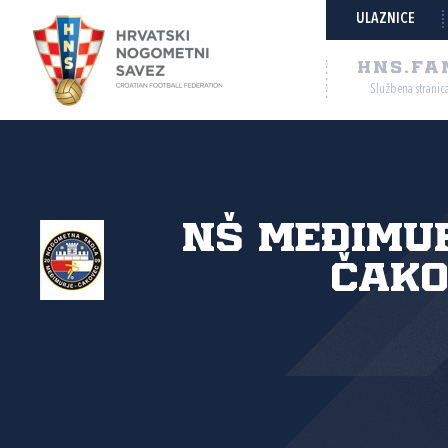
ULAZNICE
HNS.FA
Službena stranic
NŠ Međimu
Čako