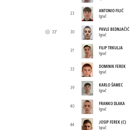
ANTONIO FILIĆ
23
Igrač
PAVLE BEDNJAČIĆ
33'
30
Igrač
FILIP TRKULJA
31
Igrač
DOMINIK FEREK
33
Igrač
KARLO ŠAMEC
39
Igrač
FRANKO DLAKA
40
Igrač
JOSIP FEREK
(C)
44
Igrač