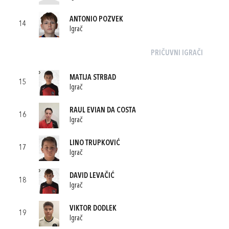
ANTONIO POZVEK
14
Igrač
PRIČUVNI IGRAČI
MATIJA STRBAD
15
Igrač
RAUL EVIAN DA COSTA
16
Igrač
LINO TRUPKOVIĆ
17
Igrač
DAVID LEVAČIĆ
18
Igrač
VIKTOR DODLEK
19
Igrač