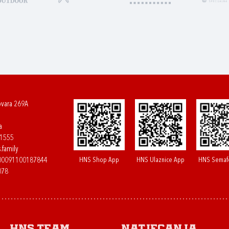
ovara 269A
a
61555
.family
HNS Shop App
HNS Ulaznice App
HNS Semaf
400091100187844
078
HNS.team
Natjecanja