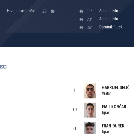
Hrvoje Jambrošić
Antonio Filić
33'
11'
Antonio Filić
23'
Dominik Ferek
36'
EC
GABRIJEL DELIĆ
1
Vratar
EMIL KONČAR
10
Igrač
FRAN ĐUREK
21
Igrač