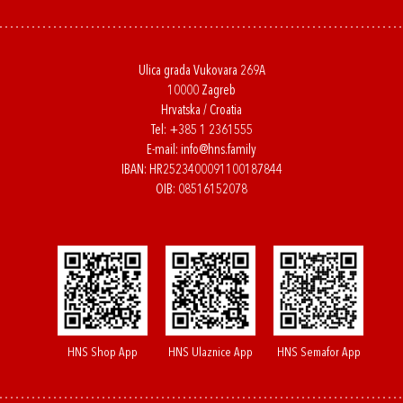
Ulica grada Vukovara 269A
10000 Zagreb
Hrvatska / Croatia
Tel:
+385 1 2361555
E-mail:
info@hns.family
IBAN: HR2523400091100187844
OIB: 08516152078
HNS Shop App
HNS Ulaznice App
HNS Semafor App