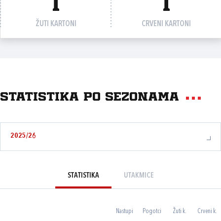
1
1
ŽUTI KARTONI
CRVENI KARTONI
Statistika po sezonama
2025/26
STATISTIKA
UTAKMICE
Nastupi
Pogotci
Žuti k.
Crveni k.