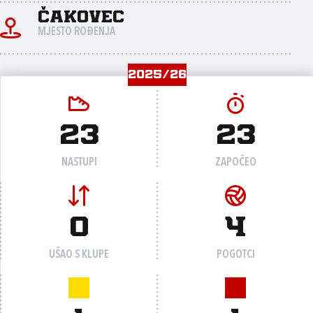
Čakovec
MJESTO ROĐENJA
2025/26
23
23
NASTUPI
ZAPOČEO
0
4
UŠAO S KLUPE
POGOTCI