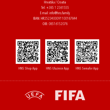
Hrvatska / Croatia
Tel:
+385 1 2361555
E-mail:
info@hns.family
IBAN: HR2523400091100187844
OIB: 08516152078
HNS Shop App
HNS Ulaznice App
HNS Semafor App