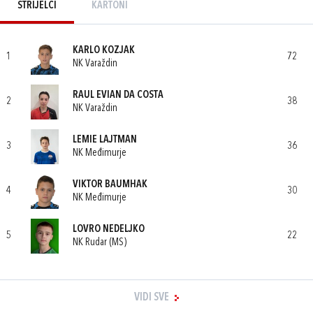
STRIJELCI
KARTONI
KARLO KOZJAK
1
72
NK Varaždin
RAUL EVIAN DA COSTA
2
38
NK Varaždin
LEMIE LAJTMAN
3
36
NK Međimurje
VIKTOR BAUMHAK
4
30
NK Međimurje
LOVRO NEDELJKO
5
22
NK Rudar (MS)
VIDI SVE