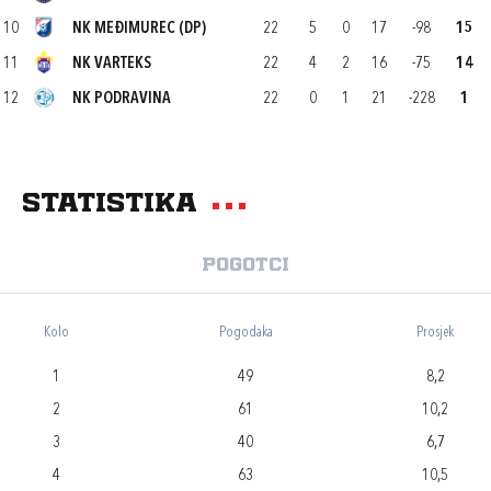
10
NK MEĐIMUREC (DP)
22
5
0
17
-98
15
11
NK VARTEKS
22
4
2
16
-75
14
12
NK PODRAVINA
22
0
1
21
-228
1
Statistika
Pogotci
Kolo
Pogodaka
Prosjek
1
49
8,2
2
61
10,2
3
40
6,7
4
63
10,5