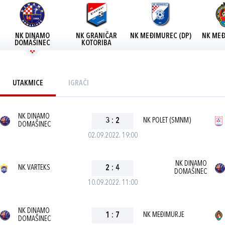
NK DINAMO
NK GRANIČAR
NK MEĐIMUREC (DP)
NK MEĐ
DOMAŠINEC
KOTORIBA
UTAKMICE
IGRAČI
NK DINAMO
3
:
2
NK POLET (SMNM)
DOMAŠINEC
02.09.2022. 19:00
NK DINAMO
NK VARTEKS
2
:
4
DOMAŠINEC
10.09.2022. 11:00
NK DINAMO
1
:
7
NK MEĐIMURJE
DOMAŠINEC