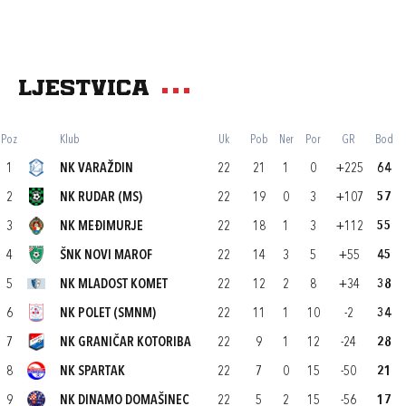
Ljestvica
Poz
Klub
Uk
Pob
Ner
Por
GR
Bod
1
NK VARAŽDIN
22
21
1
0
+225
64
2
NK RUDAR (MS)
22
19
0
3
+107
57
3
NK MEĐIMURJE
22
18
1
3
+112
55
4
ŠNK NOVI MAROF
22
14
3
5
+55
45
5
NK MLADOST KOMET
22
12
2
8
+34
38
6
NK POLET (SMNM)
22
11
1
10
-2
34
7
NK GRANIČAR KOTORIBA
22
9
1
12
-24
28
8
NK SPARTAK
22
7
0
15
-50
21
9
NK DINAMO DOMAŠINEC
22
5
2
15
-56
17