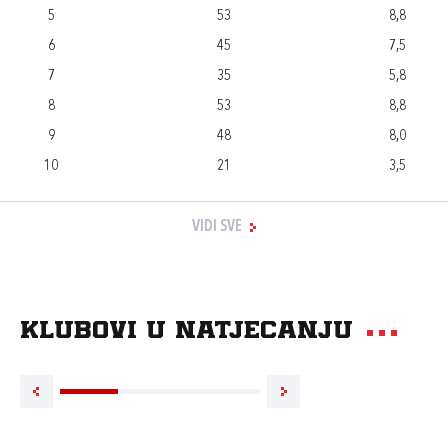
5
53
8,8
6
45
7,5
7
35
5,8
8
53
8,8
9
48
8,0
10
21
3,5
VIDI SVE
Klubovi u natjecanju