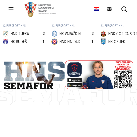
SUPERSPORT HNL
SUPERSPORT HNL
SUPERSPORT HNL
HNK RIJEKA
2
NK VARAŽDIN
2
HNK GORICA S.D.
NK RUDEŠ
1
HNK HAJDUK
1
NK OSIJEK
semafor
SEMAFO