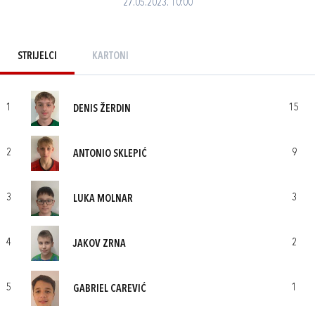
27.05.2023. 10:00
STRIJELCI
KARTONI
1
15
DENIS ŽERDIN
2
9
ANTONIO SKLEPIĆ
3
3
LUKA MOLNAR
4
2
JAKOV ZRNA
5
1
GABRIEL CAREVIĆ