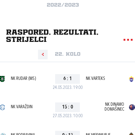
2022/2023
Raspored, rezultati,
strijelci
22. kolo
NK RUDAR (MS)
6
:
1
NK VARTEKS
24.05.2023. 19:00
NK DINAMO
NK VARAŽDIN
15
:
0
DOMAŠINEC
27.05.2023. 10:00