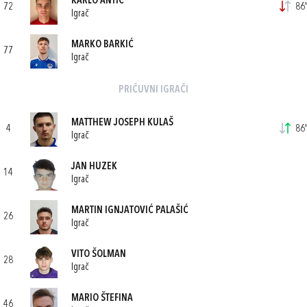
KARLO ANTIĆ
72
86'
Igrač
MARKO BARKIĆ
77
Igrač
PRIČUVNI IGRAČI
MATTHEW JOSEPH KULAŠ
4
86'
Igrač
JAN HUZEK
14
Igrač
MARTIN IGNJATOVIĆ PALAŠIĆ
26
Igrač
VITO ŠOLMAN
28
Igrač
MARIO ŠTEFINA
46