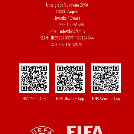
Ulica grada Vukovara 269A
10000 Zagreb
Hrvatska / Croatia
Tel:
+385 1 2361555
E-mail:
info@hns.family
IBAN: HR2523400091100187844
OIB: 08516152078
HNS Shop App
HNS Ulaznice App
HNS Semafor App