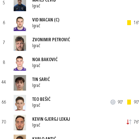
MATEJ ĆEVID
5
Igrač
VID MACAN
(C)
6
16'
Igrač
ZVONIMIR PETROVIĆ
7
Igrač
NOA BAKOVIĆ
8
Igrač
TIN SARIĆ
44
Igrač
TEO BEŠIĆ
66
90'
90'
Igrač
KEVIN GJERGJ LEKAJ
70
76'
Igrač