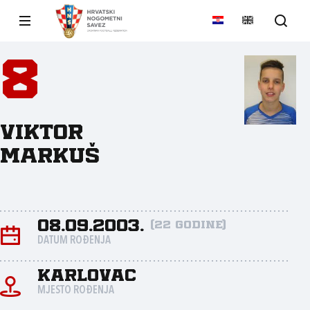
8
Viktor
Markuš
08.09.2003.
(22 godine)
DATUM ROĐENJA
Karlovac
MJESTO ROĐENJA