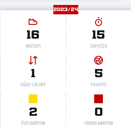
2023/24
16
15
NASTUPI
ZAPOČEO
1
5
UŠAO S KLUPE
POGOTCI
2
0
ŽUTI KARTONI
CRVENI KARTONI