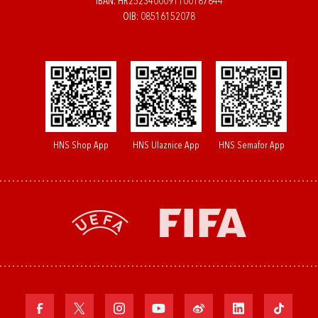
IBAN: HR2523400091100187844
OIB: 08516152078
HNS Shop App
HNS Ulaznice App
HNS Semafor App