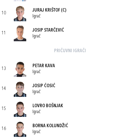
JURAJ KRIŠTOF
(C)
10
Igrač
JOSIP STARČEVIĆ
11
Igrač
PRIČUVNI IGRAČI
PETAR KAVA
13
Igrač
JOSIP ĆOSIĆ
14
Igrač
LOVRO BOŠNJAK
15
Igrač
BORNA KOLUNDŽIĆ
16
Igrač