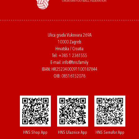
Ulica grada Vukovara 269A
10000 Zagreb
Hrvatska / Croatia
Tel:
+385 1 2361555
E-mail:
info@hns.family
IBAN: HR2523400091100187844
OIB: 08516152078
HNS Shop App
HNS Ulaznice App
HNS Semafor App