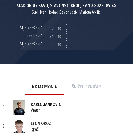
STADION UZ SAVU, SLAVONSKI BROD, 29.10.2022. 09:45
Suci: Ivan Hodak, Davor Jozić, Marieta Arelić.
Mijo Knežević
19'
Fran Liović
36'
Mijo Knežević
60'
NK MARSONIA
ŠN ŽELJEZNIČAR
KARLO JANKOVIĆ
1
Vratar
LEON OROZ
2
Igrač