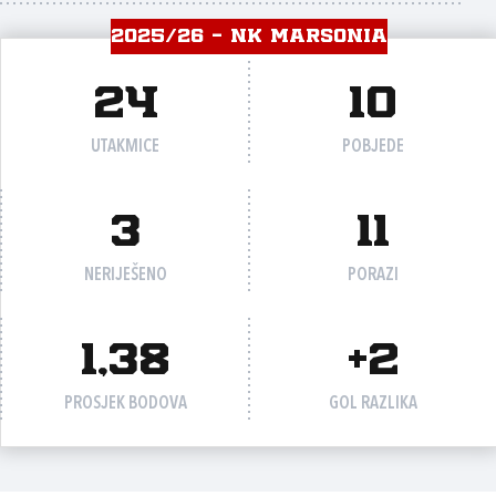
2025/26 - NK MARSONIA
24
10
UTAKMICE
POBJEDE
3
11
NERIJEŠENO
PORAZI
1,38
+2
PROSJEK BODOVA
GOL RAZLIKA