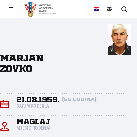
Marjan
Zovko
21.08.1959.
(66 godina)
DATUM ROĐENJA
Maglaj
MJESTO ROĐENJA