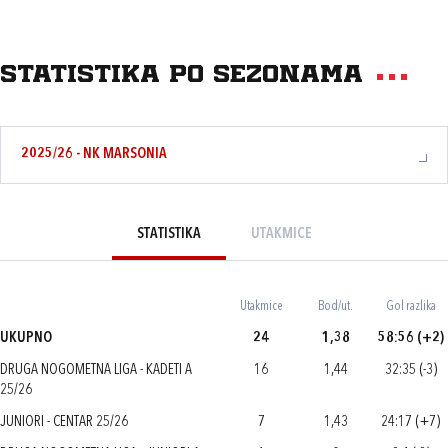
Statistika po sezonama
2025/26 - NK MARSONIA
STATISTIKA
UTAKMICE
Utakmice
Bod/ut.
Gol razlika
UKUPNO
24
1,38
58:56 (+2)
DRUGA NOGOMETNA LIGA - KADETI A
16
1,44
32:35 (-3)
25/26
JUNIORI - CENTAR 25/26
7
1,43
24:17 (+7)