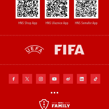
HNS Shop App
HNS Ulaznice App
HNS Semafor App