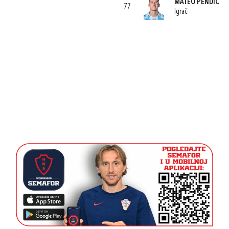
MATEO PENDIĆ
77
Igrač