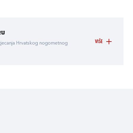
ru
VIŠE
atjecanja Hrvatskog nogometnog