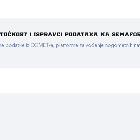
e točnost i ispravci podataka na Semafo
ualne podatke iz COMET-a, platforme za vođenje nogometnih n