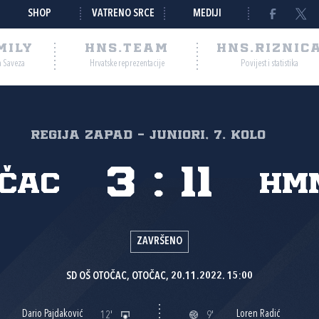
SHOP
VATRENO SRCE
MEDIJI
MILY
HNS.TEAM
HNS.RIZNIC
a Saveza
Hrvatske reprezentacije
Povijest i statistika
Regija zapad - juniori, 7. kolo
3
:
11
čac
HMN
ZAVRŠENO
SD OŠ OTOČAC, OTOČAC, 20.11.2022. 15:00
Dario Pajdaković
Loren Radić
12'
9'