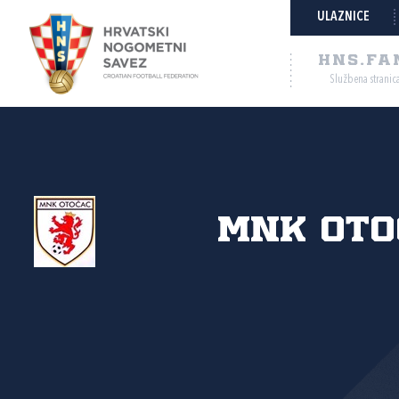
ULAZNICE
HNS.FA
Službena stranic
MNK Oto