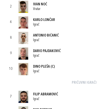
IVAN NOĆ
2
Vratar
KARLO LONČAR
4
Igrač
ANTONIO BIĆANIĆ
8
Igrač
DARIO PAJDAKOVIĆ
9
Igrač
DINO PLEŠA
(C)
10
Igrač
PRIČUVNI IGRAČI
FILIP ABRAMOVIĆ
7
Igrač