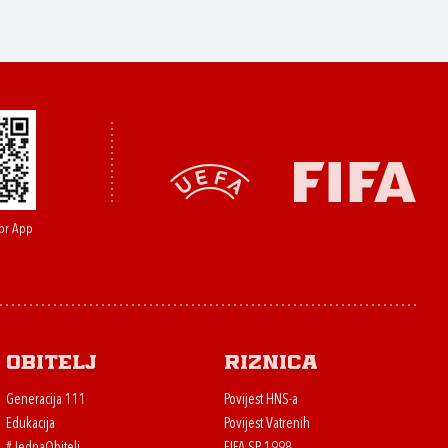
or App
Obitelj
Riznica
Generacija 111
Povijest HNS-a
Edukacija
Povijest Vatrenih