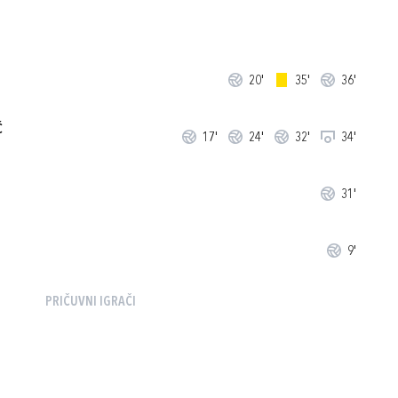
20'
35'
36'
Ć
17'
24'
32'
34'
31'
9'
PRIČUVNI IGRAČI