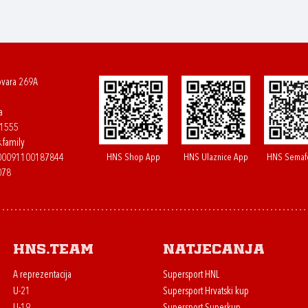
ovara 269A
a
61555
.family
HNS Shop App
HNS Ulaznice App
HNS Semaf
400091100187844
078
HNS.team
Natjecanja
A reprezentacija
Supersport HNL
U-21
Supersport Hrvatski kup