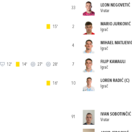
LEON NEGOVETIĆ
33
Vratar
MARIO JURKOVIĆ
15'
2
Igrač
MIHAEL MATIJEVI
4
Igrač
FILIP KAMAULI
12'
14'
27'
28'
7
Igrač
LOREN RADIĆ
(C)
16'
10
Igrač
IVAN SOBOTINČIĆ
91
Vratar