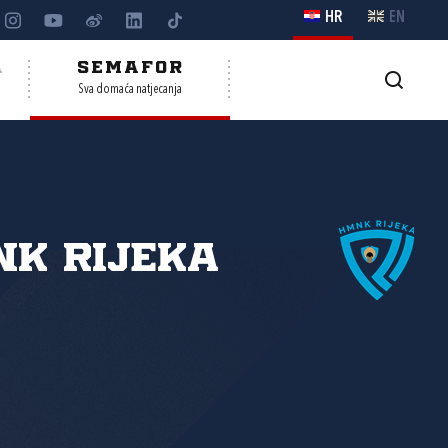
HR
EN
A
SEMAFOR
Sva domaća natjecanja
K Rijeka