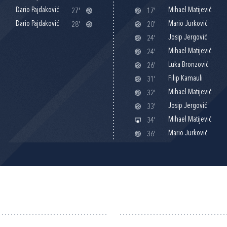
Dario Pajdaković
Mihael Matijević
27'
17'
Dario Pajdaković
Mario Jurković
28'
20'
Josip Jergović
24'
Mihael Matijević
24'
Luka Bronzović
26'
Filip Kamauli
31'
Mihael Matijević
32'
Josip Jergović
33'
Mihael Matijević
34'
Mario Jurković
36'