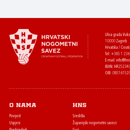
Ulica grada Vuk
10000 Zagreb
Hrvatska / Croati
Tel:
+385 1 23
E-mail:
info@hns
IBAN: HR2523
OIB: 08516152
O nama
HNS
Povijest
Središta
Uspjesi
Županijski nogometni savezi