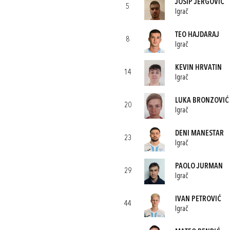
JOSIP JERGOVIĆ
5
Igrač
TEO HAJDARAJ
8
Igrač
KEVIN HRVATIN
14
Igrač
LUKA BRONZOVIĆ
20
Igrač
DENI MANESTAR
23
Igrač
PAOLO JURMAN
29
Igrač
IVAN PETROVIĆ
44
Igrač