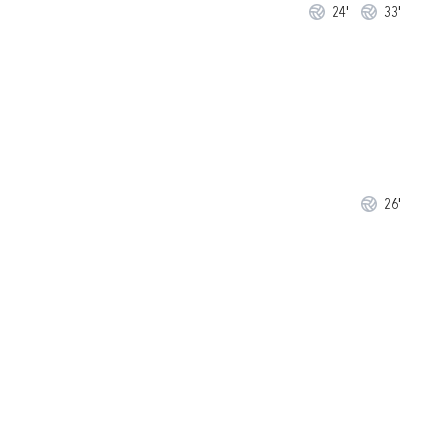
24'
33'
26'