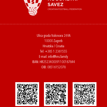
Ulica grada Vukovara 269A
10000 Zagreb
Hrvatska / Croatia
Tel:
+385 1 2361555
E-mail:
info@hns.family
IBAN: HR2523400091100187844
OIB: 08516152078