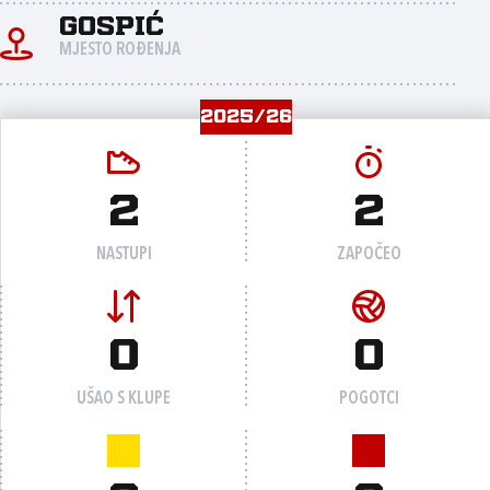
Gospić
MJESTO ROĐENJA
2025/26
2
2
NASTUPI
ZAPOČEO
0
0
UŠAO S KLUPE
POGOTCI