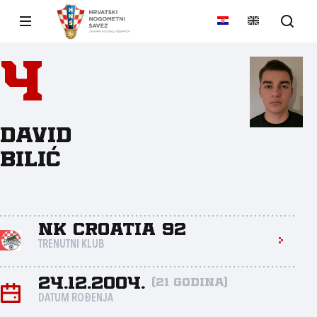
4
David
Bilić
NK Croatia 92
TRENUTNI KLUB
24.12.2004.
(21 godina)
DATUM ROĐENJA