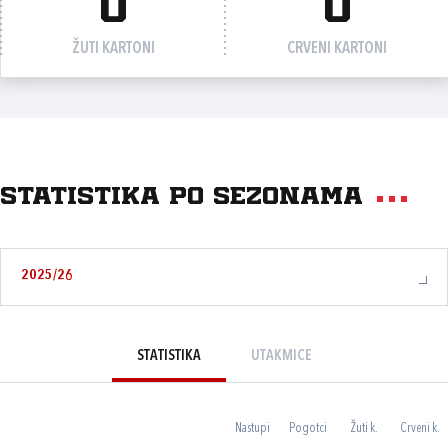
0
0
ŽUTI KARTONI
CRVENI KARTONI
Statistika po sezonama
2025/26
STATISTIKA
UTAKMICE
Nastupi
Pogotci
Žuti k.
Crveni k.