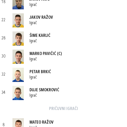
18
Igrač
JAKOV RAŽOV
22
Igrač
ŠIME KARLIĆ
28
Igrač
MARKO PAVIČIĆ
(C)
30
Igrač
PETAR BRKIĆ
32
Igrač
DUJE SMOKROVIĆ
34
Igrač
PRIČUVNI IGRAČI
MATEO RAŽOV
8