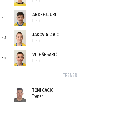
Igrač
ANDREJ JURIĆ
21
Igrač
JAKOV GLAVIĆ
23
Igrač
VICE ŠEGARIĆ
35
Igrač
TRENER
TONI ČAČIĆ
Trener