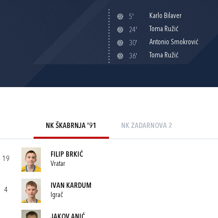
Karlo Bilaver
5'
Toma Ružić
24'
Antonio Smokrović
30'
Toma Ružić
36'
NK ŠKABRNJA '91
NK ZADARNOVA 2
FILIP BRKIĆ
19
Vratar
IVAN KARDUM
4
Igrač
JAKOV ANIĆ