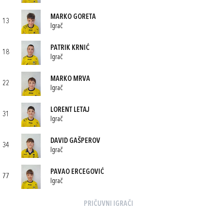
MARKO GORETA
13
Igrač
PATRIK KRNIĆ
18
Igrač
MARKO MRVA
22
Igrač
LORENT LETAJ
31
Igrač
DAVID GAŠPEROV
34
Igrač
PAVAO ERCEGOVIĆ
77
Igrač
PRIČUVNI IGRAČI