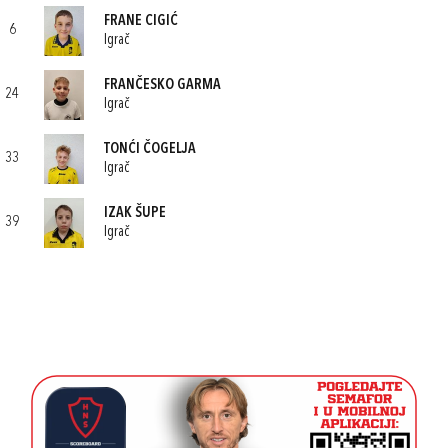
FRANE CIGIĆ
6
Igrač
FRANČESKO GARMA
24
Igrač
TONĆI ČOGELJA
33
Igrač
IZAK ŠUPE
39
Igrač