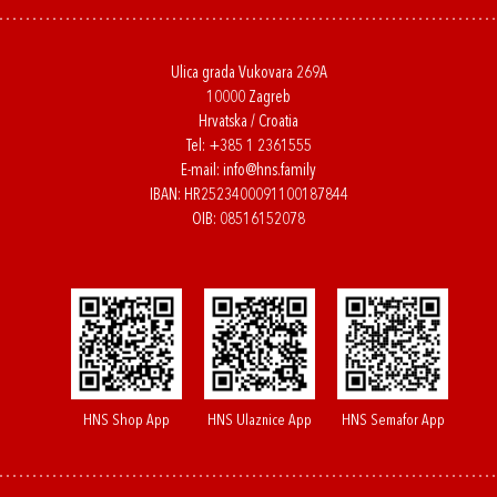
Ulica grada Vukovara 269A
10000 Zagreb
Hrvatska / Croatia
Tel:
+385 1 2361555
E-mail:
info@hns.family
IBAN: HR2523400091100187844
OIB: 08516152078
HNS Shop App
HNS Ulaznice App
HNS Semafor App