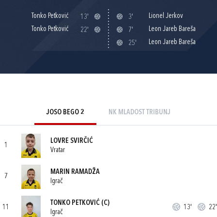
Tonko Petković
Lionel Jerkov
13'
3'
Tonko Petković
Leon Jareb Bareša
22'
7'
Leon Jareb Bareša
25'
JOSO BEGO 2
NK MLADOST TRIBUNJ
LOVRE SVIRČIĆ
1
Vratar
MARIN RAMADŽA
7
Igrač
TONKO PETKOVIĆ
(C)
11
13'
22'
Igrač