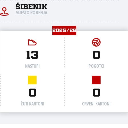
Šibenik
MJESTO ROĐENJA
2025/26
13
0
NASTUPI
POGOTCI
0
0
ŽUTI KARTONI
CRVENI KARTONI