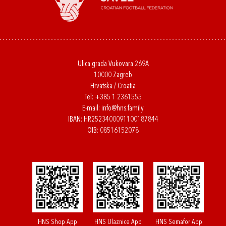
Ulica grada Vukovara 269A
10000 Zagreb
Hrvatska / Croatia
Tel:
+385 1 2361555
E-mail:
info@hns.family
IBAN: HR2523400091100187844
OIB: 08516152078
HNS Shop App
HNS Ulaznice App
HNS Semafor App