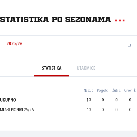
Statistika po sezonama
2025/26
STATISTIKA
UTAKMICE
Nastupi
Pogotci
Žuti k.
Crveni k.
UKUPNO
13
0
0
0
MLAĐI PIONIRI 25/26
13
0
0
0