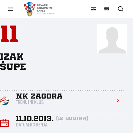
11
Izak
Šupe
NK Zagora
TRENUTNI KLUB
11.10.2013.
(12 godina)
DATUM ROĐENJA