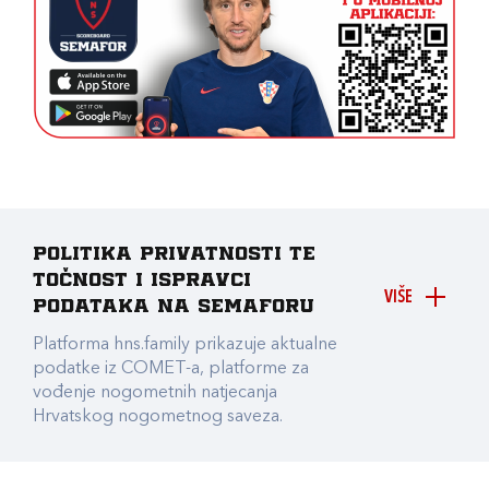
Politika privatnosti te
točnost i ispravci
VIŠE
podataka na Semaforu
Platforma hns.family prikazuje aktualne
podatke iz COMET-a, platforme za
vođenje nogometnih natjecanja
Hrvatskog nogometnog saveza.