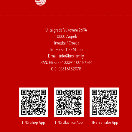
Ulica grada Vukovara 269A
10000 Zagreb
Hrvatska / Croatia
Tel:
+385 1 2361555
E-mail:
info@hns.family
IBAN: HR2523400091100187844
OIB: 08516152078
HNS Shop App
HNS Ulaznice App
HNS Semafor App