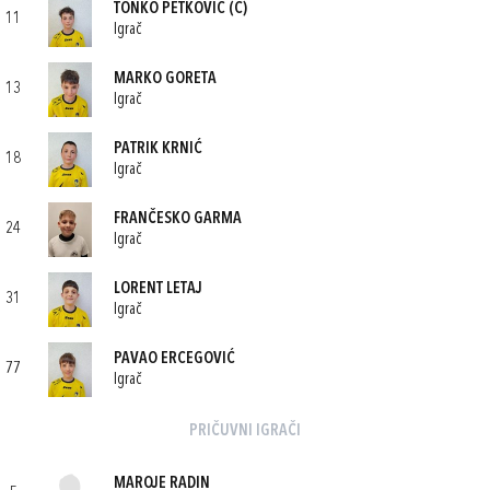
TONKO PETKOVIĆ
(C)
11
Igrač
MARKO GORETA
13
Igrač
PATRIK KRNIĆ
18
Igrač
FRANČESKO GARMA
24
Igrač
LORENT LETAJ
31
Igrač
PAVAO ERCEGOVIĆ
77
Igrač
PRIČUVNI IGRAČI
MAROJE RADIN