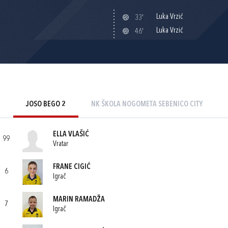
Luka Vrzić
33'
Luka Vrzić
46'
JOSO BEGO 2
NK ŠKOLA NOGOMETA SEBENICO CITY
ELLA VLAŠIĆ
99
Vratar
FRANE CIGIĆ
6
Igrač
MARIN RAMADŽA
7
Igrač