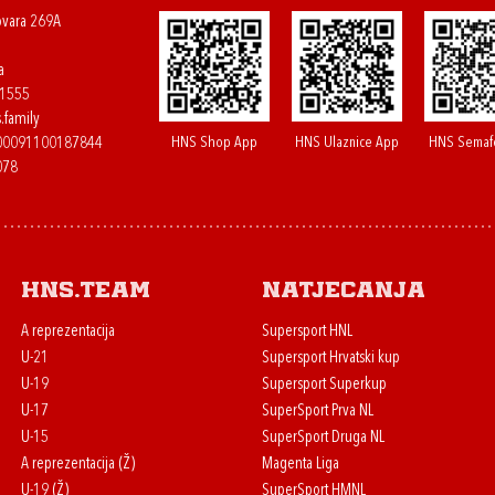
ovara 269A
a
61555
.family
HNS Shop App
HNS Ulaznice App
HNS Semaf
400091100187844
078
HNS.team
Natjecanja
A reprezentacija
Supersport HNL
U-21
Supersport Hrvatski kup
U-19
Supersport Superkup
U-17
SuperSport Prva NL
U-15
SuperSport Druga NL
A reprezentacija (Ž)
Magenta Liga
U-19 (Ž)
SuperSport HMNL