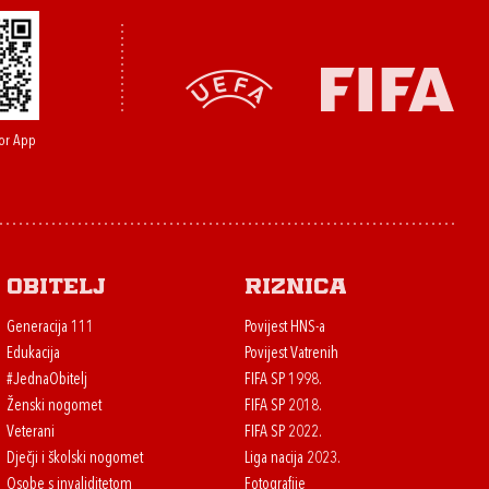
or App
Obitelj
Riznica
Generacija 111
Povijest HNS-a
Edukacija
Povijest Vatrenih
#JednaObitelj
FIFA SP 1998.
Ženski nogomet
FIFA SP 2018.
Veterani
FIFA SP 2022.
Dječji i školski nogomet
Liga nacija 2023.
Osobe s invaliditetom
Fotografije