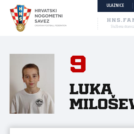
ULAZNICE
HNS.FA
Službena stranic
9
Luka
Miloše