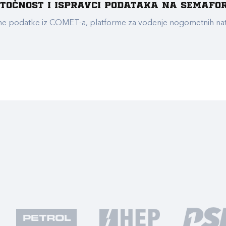
e točnost i ispravci podataka na Semafo
ualne podatke iz COMET-a, platforme za vođenje nogometnih n