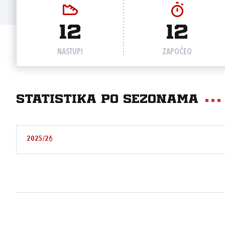
12
12
NASTUPI
ZAPOČEO
Statistika po sezonama
2025/26