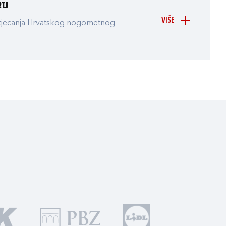
ru
VIŠE
atjecanja Hrvatskog nogometnog