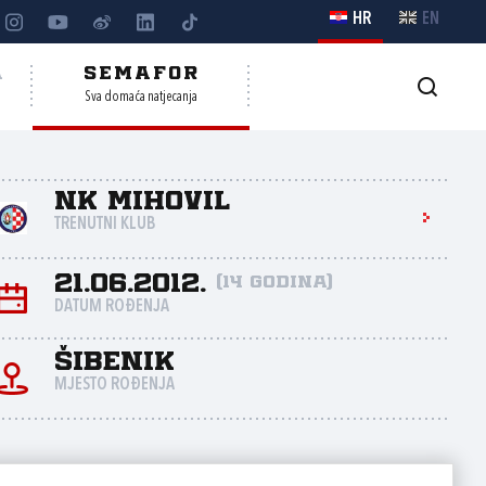
HR
EN
A
SEMAFOR
Sva domaća natjecanja
NK Mihovil
TRENUTNI KLUB
21.06.2012.
(14 godina)
DATUM ROĐENJA
Šibenik
MJESTO ROĐENJA