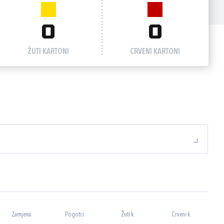
0
0
ŽUTI KARTONI
CRVENI KARTONI
Zamjena
Pogotci
Žuti k.
Crveni k.