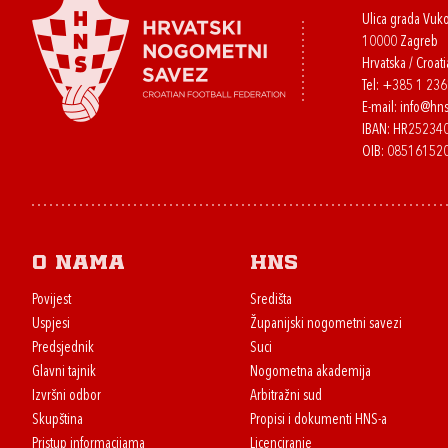
Ulica grada Vuk
10000 Zagreb
Hrvatska / Croati
Tel:
+385 1 23
E-mail:
info@hns
IBAN: HR2523
OIB: 08516152
O nama
HNS
Povijest
Središta
Uspjesi
Županijski nogometni savezi
Predsjednik
Suci
Glavni tajnik
Nogometna akademija
Izvršni odbor
Arbitražni sud
Skupština
Propisi i dokumenti HNS-a
Pristup informacijama
Licenciranje