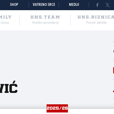
SHOP
VATRENO SRCE
MEDIJI
MILY
HNS.TEAM
HNS.RIZNIC
a Saveza
Hrvatske reprezentacije
Povijest i statistika
vić
2025/26