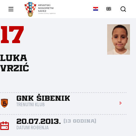
17
Luka
Vrzić
GNK ŠIBENIK
TRENUTNI KLUB
20.07.2013.
(13 godina)
DATUM ROĐENJA