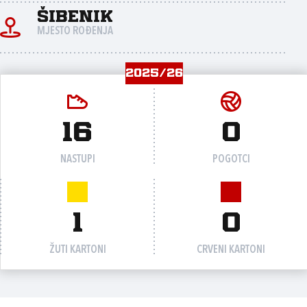
Šibenik
MJESTO ROĐENJA
2025/26
16
0
NASTUPI
POGOTCI
1
0
ŽUTI KARTONI
CRVENI KARTONI