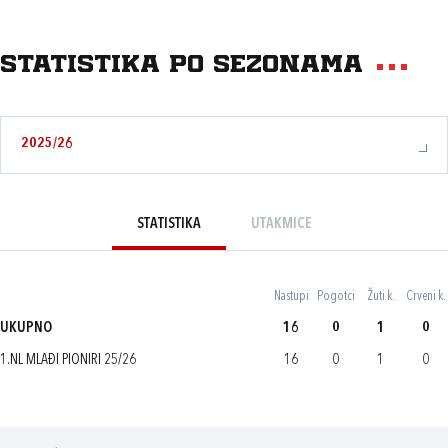
Statistika po sezonama
2025/26
STATISTIKA
UTAKMICE
Nastupi
Pogotci
Žuti k.
Crveni k.
UKUPNO
16
0
1
0
1.NL MLAĐI PIONIRI 25/26
16
0
1
0