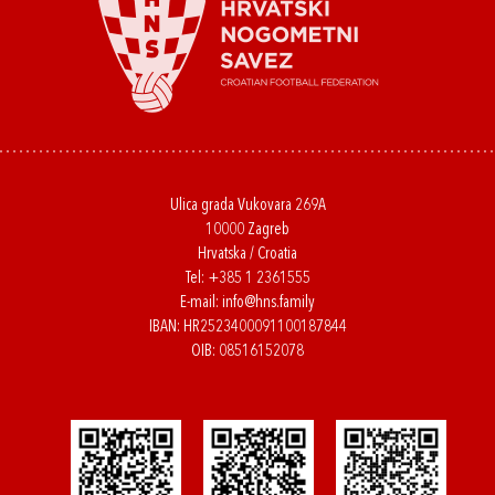
Ulica grada Vukovara 269A
10000 Zagreb
Hrvatska / Croatia
Tel:
+385 1 2361555
E-mail:
info@hns.family
IBAN: HR2523400091100187844
OIB: 08516152078