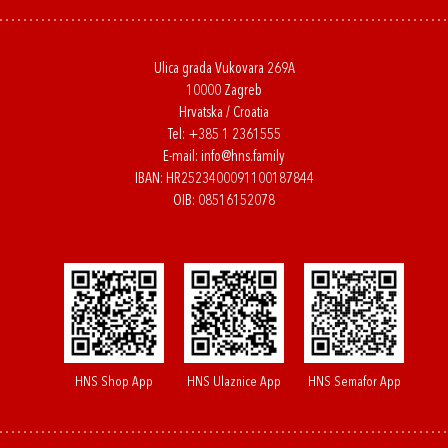
Ulica grada Vukovara 269A
10000 Zagreb
Hrvatska / Croatia
Tel:
+385 1 2361555
E-mail:
info@hns.family
IBAN: HR2523400091100187844
OIB: 08516152078
HNS Shop App
HNS Ulaznice App
HNS Semafor App