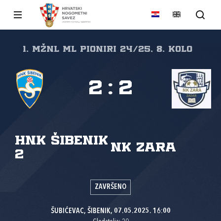
1. MŽNL ML PIONIRI 24/25, 8. kolo
2
:
2
HNK Šibenik
NK Zara
2
ZAVRŠENO
ŠUBIĆEVAC, ŠIBENIK, 07.05.2025. 16:00