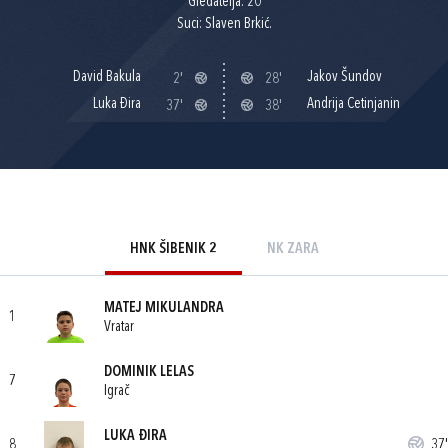
Gledatelja: 20
Suci: Slaven Brkić.
David Bakula
Jakov Šundov
2'
28'
Luka Đira
Andrija Cetinjanin
37'
38'
HNK ŠIBENIK 2
NK ZARA
MATEJ MIKULANDRA
1
Vratar
DOMINIK LELAS
7
Igrač
LUKA ĐIRA
8
37'