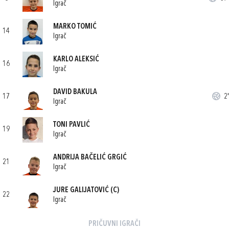
Igrač
MARKO TOMIĆ
14
Igrač
KARLO ALEKSIĆ
16
Igrač
DAVID BAKULA
17
2'
Igrač
TONI PAVLIĆ
19
Igrač
ANDRIJA BAČELIĆ GRGIĆ
21
Igrač
JURE GALIJATOVIĆ
(C)
22
Igrač
PRIČUVNI IGRAČI