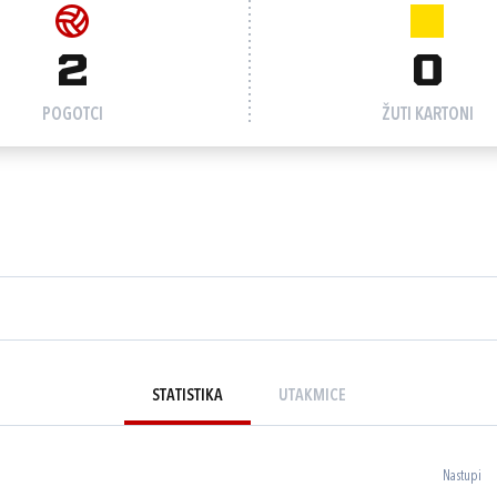
2
0
POGOTCI
ŽUTI KARTONI
STATISTIKA
UTAKMICE
Nastupi