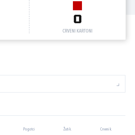
0
CRVENI KARTONI
Pogotci
Žuti k.
Crveni k.