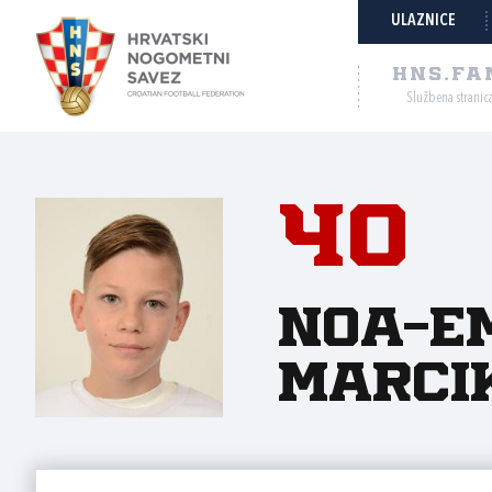
ULAZNICE
HNS.FA
Službena stranic
40
Noa-E
Marci