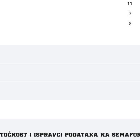
11
3
8
e točnost i ispravci podataka na Semafo