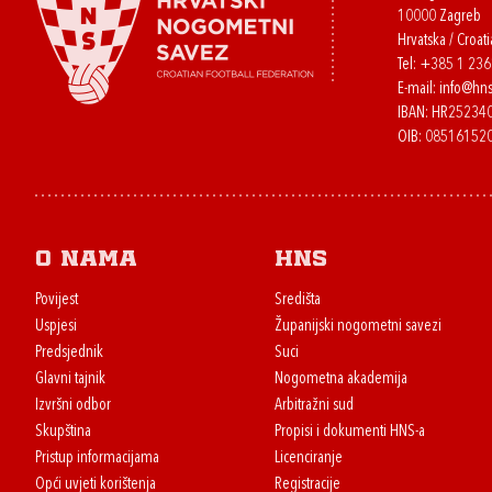
10000 Zagreb
Hrvatska / Croati
Tel:
+385 1 23
E-mail:
info@hns
IBAN: HR2523
OIB: 08516152
O nama
HNS
Povijest
Središta
Uspjesi
Županijski nogometni savezi
Predsjednik
Suci
Glavni tajnik
Nogometna akademija
Izvršni odbor
Arbitražni sud
Skupština
Propisi i dokumenti HNS-a
Pristup informacijama
Licenciranje
Opći uvjeti korištenja
Registracije