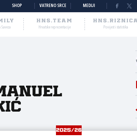
SHOP
VATRENO SRCE
MEDIJI
MILY
HNS.TEAM
HNS.RIZNIC
a Saveza
Hrvatske reprezentacije
Povijest i statistika
manuel
kić
2025/26