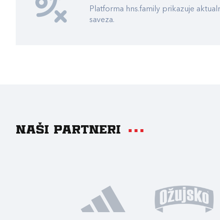
Platforma hns.family prikazuje akt
saveza.
Naši partneri