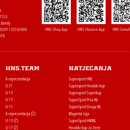
a
61555
.family
HNS Shop App
HNS Ulaznice App
HNS Semaf
400091100187844
078
HNS.team
Natjecanja
A reprezentacija
Supersport HNL
U-21
Supersport Hrvatski kup
U-19
Supersport Superkup
U-17
SuperSport Prva NL
U-15
SuperSport Druga NL
A reprezentacija (Ž)
Magenta Liga
U-19 (Ž)
SuperSport HMNL
U-17 (Ž)
Hrvatski kup za žene