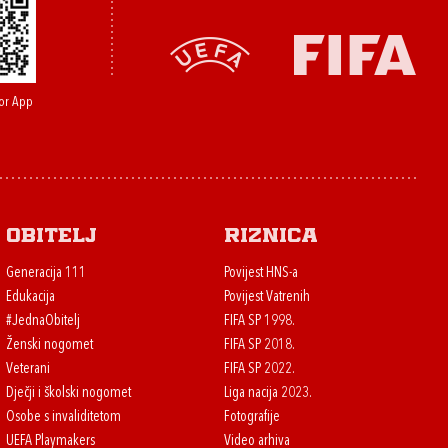
or App
Obitelj
Riznica
Generacija 111
Povijest HNS-a
Edukacija
Povijest Vatrenih
#JednaObitelj
FIFA SP 1998.
Ženski nogomet
FIFA SP 2018.
Veterani
FIFA SP 2022.
Dječji i školski nogomet
Liga nacija 2023.
Osobe s invaliditetom
Fotografije
UEFA Playmakers
Video arhiva