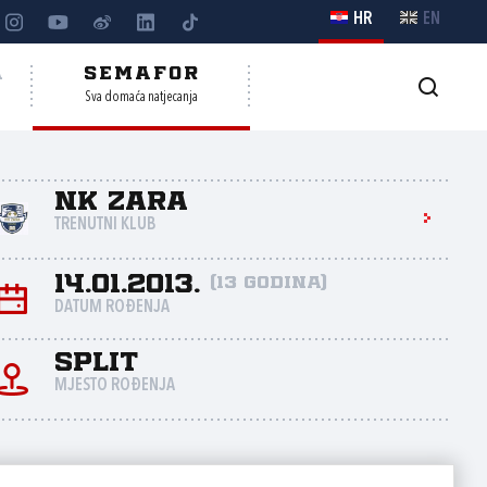
HR
EN
A
SEMAFOR
Sva domaća natjecanja
NK Zara
TRENUTNI KLUB
14.01.2013.
(13 godina)
DATUM ROĐENJA
Split
MJESTO ROĐENJA