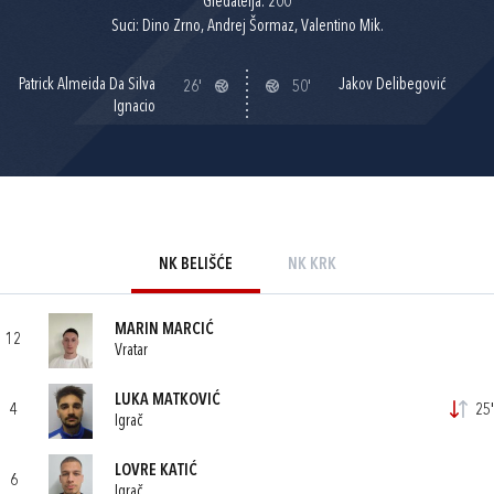
Gledatelja: 200
Suci: Dino Zrno, Andrej Šormaz, Valentino Mik.
Patrick Almeida Da Silva
Jakov Delibegović
26'
50'
Ignacio
NK BELIŠĆE
NK KRK
MARIN MARCIĆ
12
Vratar
LUKA MATKOVIĆ
4
25'
Igrač
LOVRE KATIĆ
6
Igrač