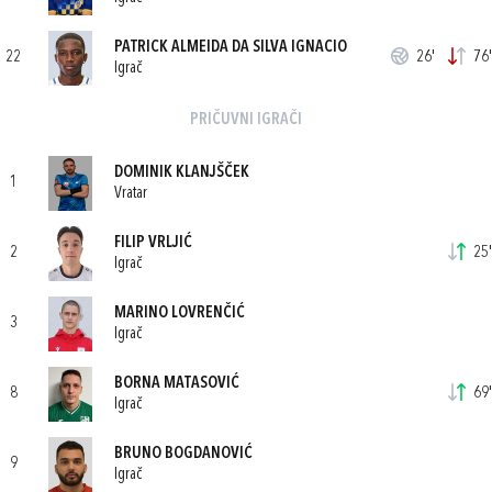
PATRICK ALMEIDA DA SILVA IGNACIO
22
26'
76'
Igrač
PRIČUVNI IGRAČI
DOMINIK KLANJŠČEK
1
Vratar
FILIP VRLJIĆ
2
25'
Igrač
MARINO LOVRENČIĆ
3
Igrač
BORNA MATASOVIĆ
8
69'
Igrač
BRUNO BOGDANOVIĆ
9
Igrač