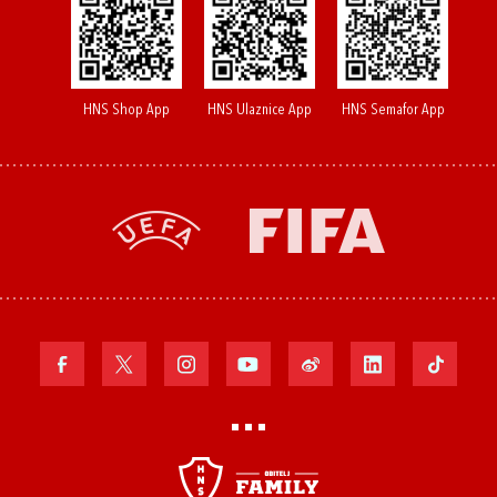
HNS Shop App
HNS Ulaznice App
HNS Semafor App