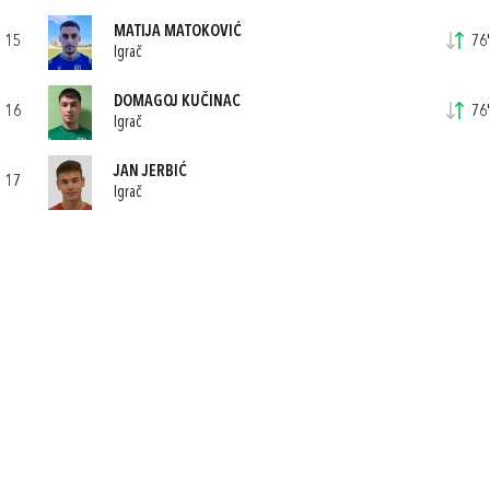
MATIJA MATOKOVIĆ
15
76'
Igrač
DOMAGOJ KUČINAC
16
76'
Igrač
JAN JERBIĆ
17
Igrač