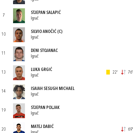
STJEPAN SALAPIĆ
7
Igrač
SILVIO ANOČIĆ
(C)
10
Igrač
DENI STOJANAC
11
Igrač
LUKA GRGIĆ
13
22'
76'
Igrač
ISAIAH SESUGH MICHAEL
14
Igrač
STJEPAN POLJAK
19
Igrač
MATEJ DABIĆ
20
69'
Igrač