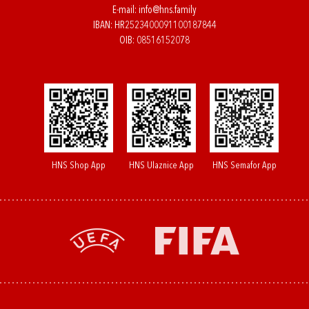
E-mail:
info@hns.family
IBAN: HR2523400091100187844
OIB: 08516152078
HNS Shop App
HNS Ulaznice App
HNS Semafor App