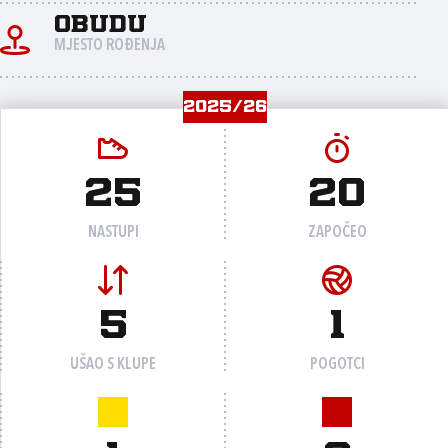
Obudu
MJESTO ROĐENJA
2025/26
25
20
NASTUPI
ZAPOČEO
5
1
UŠAO S KLUPE
POGOTCI