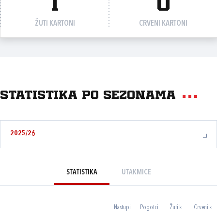
1
0
ŽUTI KARTONI
CRVENI KARTONI
Statistika po sezonama
2025/26
STATISTIKA
UTAKMICE
Nastupi
Pogotci
Žuti k.
Crveni k.